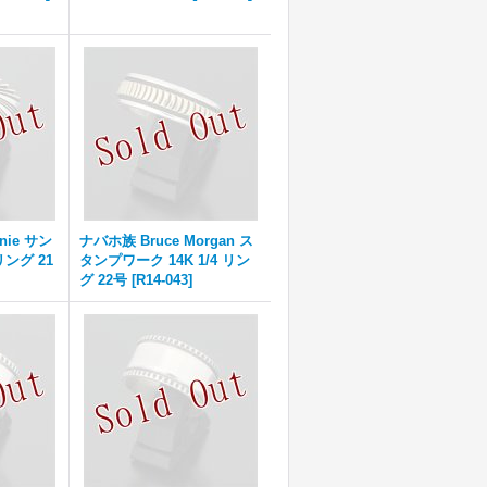
nie サン
ナバホ族 Bruce Morgan ス
リング 21
タンプワーク 14K 1/4 リン
グ 22号
[
R14-043
]