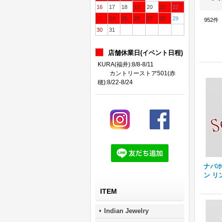
16
17
18
19
20
21
22
23
24
25
26
27
28
29
952
件
30
31
店舗休業日(イベント日程)
KURA(福井):8/8-8/11
カントリーストア501(赤
穂):8/22-8/24
ナバホ族
ン リ
ITEM
Indian Jewelry