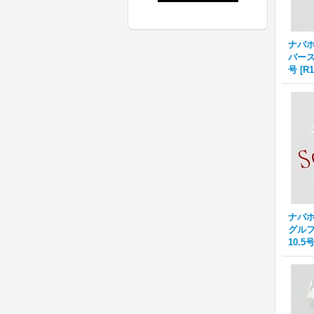
ナバホ族
バースト
号
[
R1
ナバホ族
グルフ
10.5