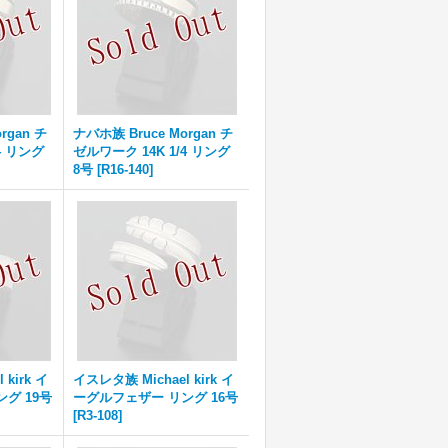
rgan チ
ナバホ族 Bruce Morgan チ
4 リング
ゼルワーク 14K 1/4 リング
8号
[
R16-140
]
kirk イ
イスレタ族 Michael kirk イ
グ 19号
ーグルフェザー リング 16号
[
R3-108
]