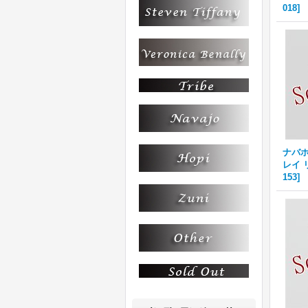
018
]
ナバホ族
レイ リ
153
]