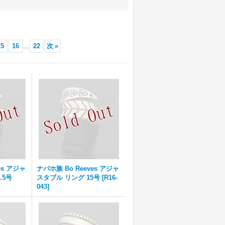
15
16
...
22
次
»
es アジャ
ナバホ族 Bo Reeves アジャ
.5号
スタブル リング 15号
[
R16-
043
]