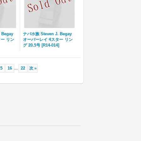
 Begay
ナバホ族 Steven J. Begay
ー リン
オーバーレイ 4スター リン
グ 20.5号
[
R14-014
]
15
16
...
22
次
»