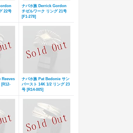
ordon
ナバホ族 Derrick Gordon
 22号
チゼルワーク リング 21号
[
F1-278
]
 Reeves
ナバホ族 Pat Bedonie サン
[
R12-
バースト 14K 1/2 リング 23
号
[
R14-005
]