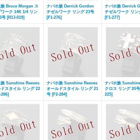
 Bruce Morgan ス
ナバホ族 Derrick Gordon
ナバホ族 Derrick G
ーク 14K 1/4 リン
チゼルワーク リング 23号
チゼルワーク リング
.5号
[
R13-019
]
[
F1-276
]
[
F1-277
]
 Sunshine Reeves
ナバホ族 Sunshine Reeves
ナバホ族 Sunshine
ドスタイル リング 22
オールドスタイル リング 21
クロス リング 20号
-286
]
号
[
F2-284
]
225
]