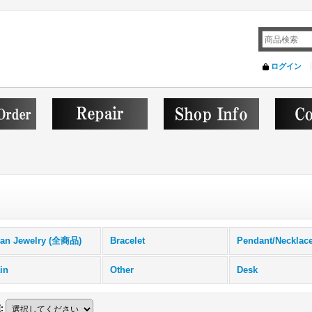
ログイン
ian Jewelry (全商品)
Bracelet
Pendant/Necklac
in
Other
Desk
順
: