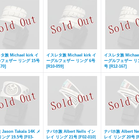
族 Michael kirk イ
イスレタ族 Michael kirk イ
イスレタ族 Michael 
フェザー リング 15号
ーグルフェザー リング 6号
ーグルフェザー リン
170
]
[
R10-059
]
号
[
R12-167
]
Jason Takala 14K メ
ナバホ族 Albert Nells イン
ナバホ族 Albert Ne
ング 19.5号
[
F03-
レイ リング 21号
[
F02-010
]
レイ リング 20号
[