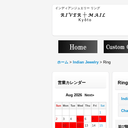
インディアンジュエリー リング
ホーム
>
Indian Jewelry
>
Ring
営業カレンダー
Ring
Aug 2026
Next»
Ind
Sun
Mon
Tue
Wed
Thu
Fri
Sat
Cha
1
2
3
4
5
6
7
8
9
10
11
12
13
14
15
並び