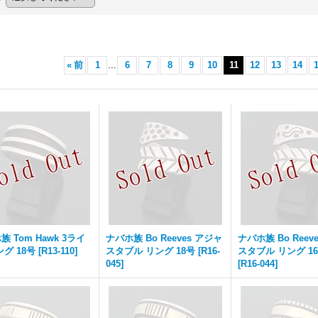
«
前
1
...
6
7
8
9
10
11
12
13
14
 Tom Hawk 3ライ
ナバホ族 Bo Reeves アジャ
ナバホ族 Bo Reev
ング 18号
[
R13-110
]
スタブル リング 18号
[
R16-
スタブル リング 16
045
]
[
R16-044
]