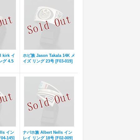
kirk イ
ホピ族 Jason Takala 14K メ
グ 4.5
イズ リング 23号
[
F03-019
]
lls イン
ナバホ族 Albert Nells イン
F04-145
]
レイ リング 18号
[
F02-009
]