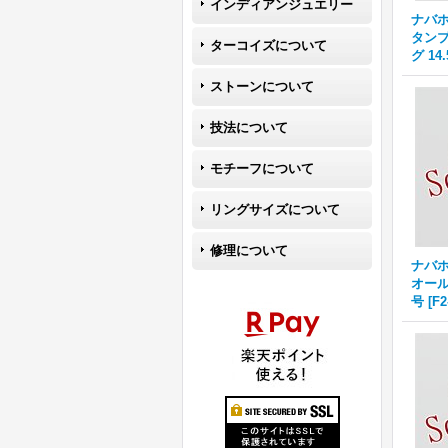
インディアンジュエリー
ナバホ族
タンプワ
ターコイズについて
グ 14
ストーンについて
技法について
モチーフについて
リングサイズについて
修理について
ナバホ族
オール
号
[
F2