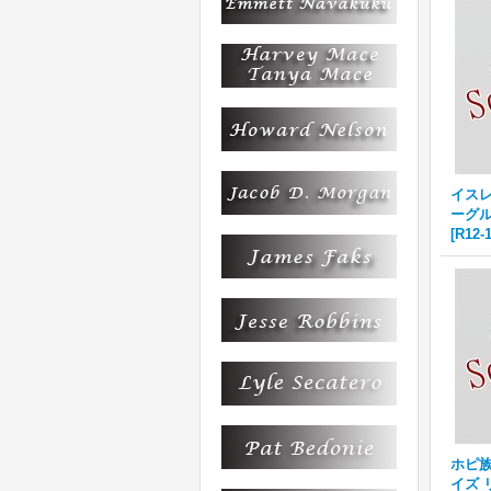
イスレタ
ーグル
[
R12-
ホピ族 
イズ リ