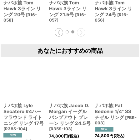
ナバホ族 Tom
ナバホ族 Tom
ナバホ族 Tom
Hawk 3ライン リ
Hawk 3ライン リ
Hawk 3ライン リ
ング 20号
ング 21.5号
ング 24号
[
R16-
[
R16-
[
R16-
058
]
057
]
056
]
あなたにおすすめの商品
ナバホ族 Lyle
ナバホ族 Jacob D.
ナバホ族 Pat
Secatero #4ハー
Morgan イーグル
Bedonie 1/4" SS
フラウンド ライト
バンプアウト プレ
チゼル リング
[
PBR-
ニング リング 17号
ーン リング 24.5号
003
]
[
R38S-104
]
[
R35S-103
]
74,800
円
(税込)
74,800
円
(税込)