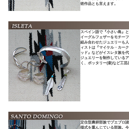
術作品とも言えます。
スペイン語で『小さい島』と
イーグルフェザーをモチーフ
組み合わせたジュエリーも人
ィストは『マイケル・カーク
ッド』などがイスレタ族を代
ジュエリーを制作しているア
く、ポッタリー(壷)など工
定住型農耕部族でプエブロ諸
様式を重んじている部族。今