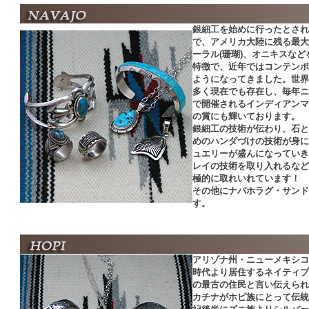
銀細工を始めに行ったとされ
で、アメリカ大陸に残る最大
ーラル(珊瑚)、オニキスな
特徴で、近年ではコンテンポ
ようになってきました。世界
多く現在でも存在し、毎年ニ
で開催されるインディアンマ
の賞にも輝いております。
銀細工の技術が伝わり、石と
めのハンダづけの技術が身に
ュエリーが盛んになっていき
レイの技術を取り入れるなど
極的に取れいれています！
その他にナバホラグ・サンド
す。
アリゾナ州・ニューメキシコ
時代より居住するネイティブ
の最古の住民と言い伝えられ
カチナがホピ族にとって伝統