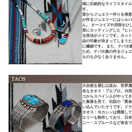
域に伝統的なライフスタイル
す。
昔からジュエリー作りを得意
が作るジュエリーにはシルバ
ん。 ターコイズや貝殻をひ
形にカッティングした『ヒシ
る技法がメインです。カット
品の印象が決まってしまうた
に繊細です。 また、ナバホ
ため、ナバホ族の作るジュエ
ものも少なくありません。
大自然を望む山並み、世界遺
名なタオス・プエブロ。16
コからスペイン人がやってき
た集落を見て、伝説の「黄金
い込んでいたそうです。ドラ
タオス・モカシンは廃業して
エリーも制作しており、日本
ニー・スプルースなど有名で