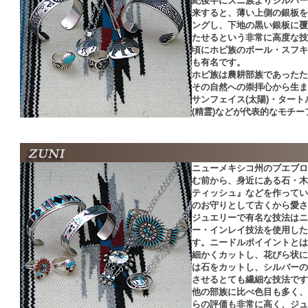
紀後半にズニ族よりシルバー
来すると、薄い上側の銀板を
ングし、下地の黒い銀板に覆
たせるという非常に高度な技
頃にホピ族のポール・スフキ
も有名です。
ホピ族は農耕部族であったた
その自然への崇拝心から生ま
サンフェイス(太陽)・タートル
(精霊)などが代表的なモチー
ニューメキシコ州のプエブロ
む前から、身近にある石・木
ティッシュ』などを作ってい
のお守りとして古くから愛さ
ジュエリーで有名な技法はニ
ー・インレイ技法を使用した
す。ニードルポイイントとは
細かくカットし、花びら状に
は石をカットし、シルバーの
させるとても繊細な技法です
他の部族に比べ色目も多く、
らの評価も非常に高く、ジュ