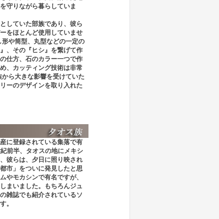
を守りながら暮らしていま
としていた部族であり、彼ら
ーをほとんど使用していませ
し形や筒型、丸型などの一定の
』、その『ヒシ』を繋げて作
の仕方、石のカラー一つで作
め、カッティング技術は非常
族から大きな影響を受けていた
リーのデザインを取り入れた
産に登録されている集落で有
世紀前半、タオスの地にメキシ
、彼らは、夕日に照り映され
都市」をついに発見したと思
ムやモカシンで有名ですが、
しまいました。もちろんジュ
の雑誌でも紹介されているソ
す。