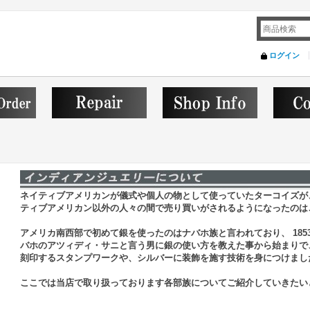
ログイン
ネイティブアメリカンが儀式や個人の物として使っていたターコイズが
ティブアメリカン以外の人々の間で売り買いがされるようになったのはこ
アメリカ南西部で初めて銀を使ったのはナバホ族と言われており、 185
バホのアツィディ・サニと言う男に銀の使い方を教えた事から始まりで
刻印するスタンプワークや、シルバーに装飾を施す技術を身につけまし
ここでは当店で取り扱っております各部族についてご紹介していきたい