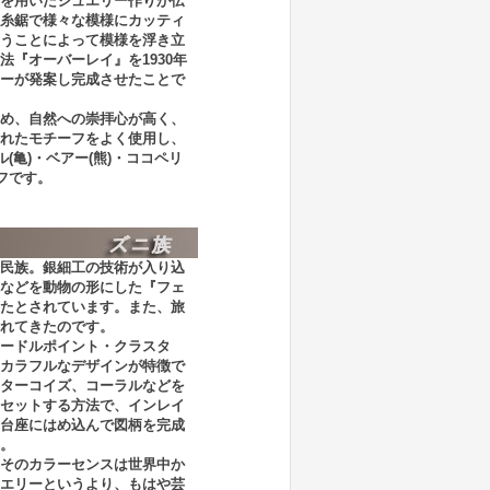
を用いたジュエリー作りが伝
糸鋸で様々な模様にカッティ
うことによって模様を浮き立
法『オーバーレイ』を1930年
ーが発案し完成させたことで
め、自然への崇拝心が高く、
れたモチーフをよく使用し、
(亀)・ベアー(熊)・ココペリ
フです。
民族。銀細工の技術が入り込
などを動物の形にした『フェ
たとされています。また、旅
れてきたのです。
ードルポイント・クラスタ
カラフルなデザインが特徴で
ターコイズ、コーラルなどを
セットする方法で、インレイ
台座にはめ込んで図柄を完成
。
そのカラーセンスは世界中か
エリーというより、もはや芸