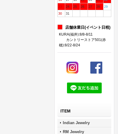
23
24
25
26
27
28
29
30
31
店舗休業日(イベント日程)
KURA(福井):8/8-8/11
カントリーストア501(赤
穂):8/22-8/24
ITEM
Indian Jewelry
RM Jewelry