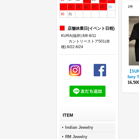
2
件
23
24
25
26
27
28
29
30
31
店舗休業日(イベント日程)
KURA(福井):8/8-8/11
カントリーストア501(赤
穂):8/22-8/24
【SUN
fany
16,5
ITEM
Indian Jewelry
RM Jewelry