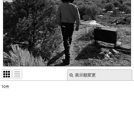
表示順変更
閉じる
10
件
表示数
:
在庫あり
並び順
: