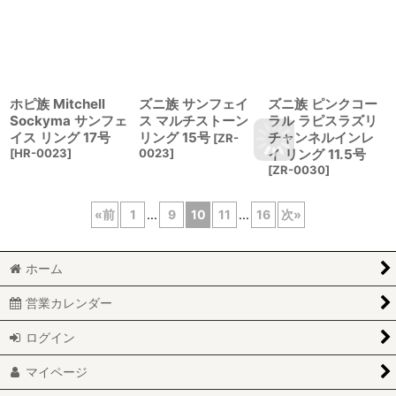
ホピ族 Mitchell
ズニ族 サンフェイ
ズニ族 ピンクコー
Sockyma サンフェ
ス マルチストーン
ラル ラピスラズリ
イス リング 17号
リング 15号
チャンネルインレ
[
ZR-
[
HR-0023
]
0023
]
イ リング 11.5号
[
ZR-0030
]
«
前
1
...
9
10
11
...
16
次
»
ホーム
営業カレンダー
ログイン
マイページ