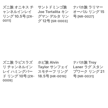
ズニ族 オニキス チ
サントドミンゴ族
ナバホ族 ラリマー
ャンネルインレイ
Joe Tortalita キン
オーバル リング 15
リング 10.5号
グマン デルタ リン
号
[
ZR-
[
NR-0027
]
0011
]
グ 12号
[
SR-0003
]
ズニ族 ラピスラズ
ホピ族 Alvin
ナバホ族 Troy
リ チャンネルイン
Taylor サンフェイ
Laner ラグ スタン
レイ ハミングバー
スモチーフ リング
プワーク リング 21
ド リング 10号
18.5号
号
[
ZR-
[
HR-0016
]
[
NR-0031
]
0009
]