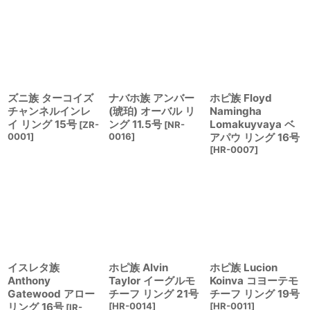
ズニ族 ターコイズ
ナバホ族 アンバー
ホピ族 Floyd
チャンネルインレ
(琥珀) オーバル リ
Namingha
イ リング 15号
ング 11.5号
Lomakuyvaya ベ
[
ZR-
[
NR-
0001
]
0016
]
アパウ リング 16号
[
HR-0007
]
イスレタ族
ホピ族 Alvin
ホピ族 Lucion
Anthony
Taylor イーグルモ
Koinva コヨーテモ
Gatewood アロー
チーフ リング 21号
チーフ リング 19号
リング 16号
[
HR-0014
]
[
HR-0011
]
[
IR-