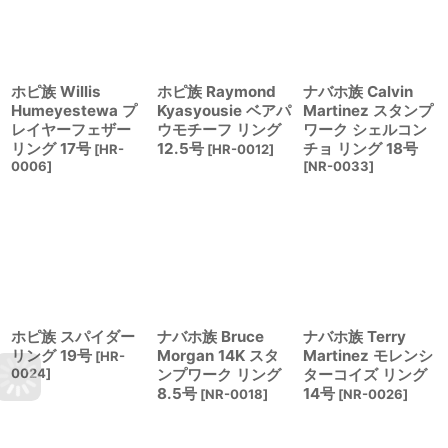
ホピ族 Willis
ホピ族 Raymond
ナバホ族 Calvin
Humeyestewa プ
Kyasyousie ベアパ
Martinez スタンプ
レイヤーフェザー
ウモチーフ リング
ワーク シェルコン
リング 17号
12.5号
チョ リング 18号
[
HR-
[
HR-0012
]
0006
]
[
NR-0033
]
ホピ族 スパイダー
ナバホ族 Bruce
ナバホ族 Terry
リング 19号
Morgan 14K スタ
Martinez モレンシ
[
HR-
0024
]
ンプワーク リング
ターコイズ リング
8.5号
14号
[
NR-0018
]
[
NR-0026
]