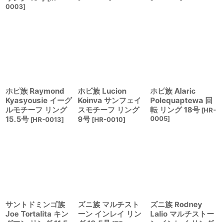
0003
]
ホピ族 Raymond
ホピ族 Lucion
ホピ族 Alaric
Kyasyousie イーグ
Koinva サンフェイ
Polequaptewa 回
ルモチーフ リング
スモチーフ リング
転 リング 18号
[
HR-
15.5号
9号
0005
]
[
HR-0013
]
[
HR-0010
]
サントドミンゴ族
ズニ族 マルチスト
ズニ族 Rodney
Joe Tortalita キン
ーン インレイ リン
Lalio マルチストー