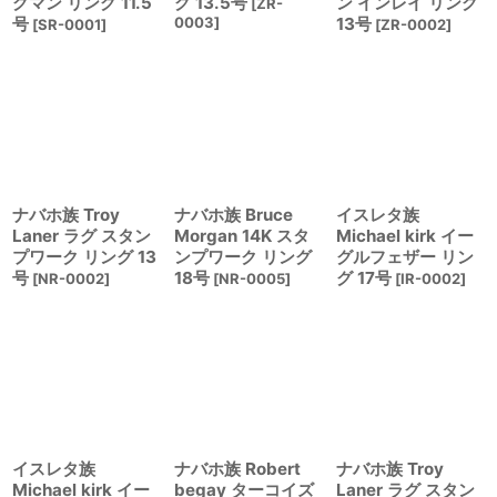
グマン リング 11.5
グ 13.5号
ン インレイ リング
[
ZR-
号
0003
]
13号
[
SR-0001
]
[
ZR-0002
]
ナバホ族 Troy
ナバホ族 Bruce
イスレタ族
Laner ラグ スタン
Morgan 14K スタ
Michael kirk イー
プワーク リング 13
ンプワーク リング
グルフェザー リン
号
18号
グ 17号
[
NR-0002
]
[
NR-0005
]
[
IR-0002
]
イスレタ族
ナバホ族 Robert
ナバホ族 Troy
Michael kirk イー
begay ターコイズ
Laner ラグ スタン