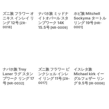
ズニ族 フラワー オ
ナバホ族 ミッドナ
ホピ族 Mitchell
ニキス インレイ リ
イトオパール スタ
Sockyma タートル
ング 12号
ンプワーク 14K
リング 19号
[
ZR-
[
HR-
0018
]
15.5号
0001
]
[
NR-0009
]
ナバホ族 Troy
ズニ族 フラワー ピ
イスレタ族
Laner ラグ スタン
ンクシェル インレ
Michael kirk イー
プワーク リング 17
イ リング 11号
グルフェザー リン
[
ZR-
号
0017
]
グ 9.5号
[
NR-0032
]
[
IR-0006
]