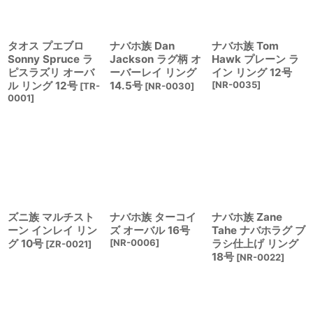
タオス プエブロ
ナバホ族 Dan
ナバホ族 Tom
Sonny Spruce ラ
Jackson ラグ柄 オ
Hawk プレーン ラ
ピスラズリ オーバ
ーバーレイ リング
イン リング 12号
ル リング 12号
14.5号
[
NR-0035
]
[
TR-
[
NR-0030
]
0001
]
ズニ族 マルチスト
ナバホ族 ターコイ
ナバホ族 Zane
ーン インレイ リン
ズ オーバル 16号
Tahe ナバホラグ ブ
グ 10号
[
NR-0006
]
ラシ仕上げ リング
[
ZR-0021
]
18号
[
NR-0022
]