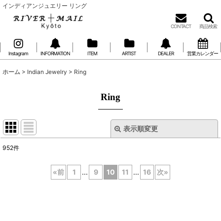
インディアンジュエリー リング
CONTACT
商品検索
Instagram
INFORMATION
ITEM
ARTIST
DEALER
営業カレンダー
ホーム
>
Indian Jewelry
>
Ring
Ring
表示順変更
閉じる
952
件
表示数
:
«
前
1
...
9
10
11
...
16
次
»
在庫あり
並び順
: