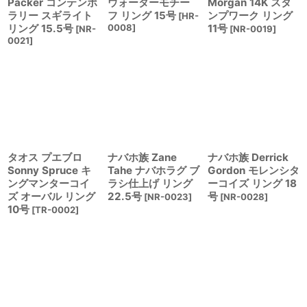
Packer コンテンポ
ウォーターモチー
Morgan 14K スタ
ラリー スギライト
フ リング 15号
ンプワーク リング
[
HR-
リング 15.5号
0008
]
11号
[
NR-
[
NR-0019
]
0021
]
タオス プエブロ
ナバホ族 Zane
ナバホ族 Derrick
Sonny Spruce キ
Tahe ナバホラグ ブ
Gordon モレンシタ
ングマンターコイ
ラシ仕上げ リング
ーコイズ リング 18
ズ オーバル リング
22.5号
号
[
NR-0023
]
[
NR-0028
]
10号
[
TR-0002
]