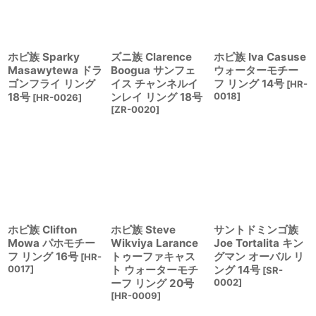
絞り込む
ホピ族 Sparky
ズニ族 Clarence
ホピ族 Iva Casuse
Masawytewa ドラ
Boogua サンフェ
ウォーターモチー
ゴンフライ リング
イス チャンネルイ
フ リング 14号
[
HR-
18号
ンレイ リング 18号
0018
]
[
HR-0026
]
[
ZR-0020
]
ホピ族 Clifton
ホピ族 Steve
サントドミンゴ族
Mowa パホモチー
Wikviya Larance
Joe Tortalita キン
フ リング 16号
トゥーファキャス
グマン オーバル リ
[
HR-
0017
]
ト ウォーターモチ
ング 14号
[
SR-
ーフ リング 20号
0002
]
[
HR-0009
]