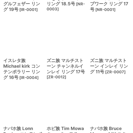
グルフェザー リン
リング 18.5号
プワーク リング 17
[
NR-
グ 19号
0003
]
号
[
IR-0001
]
[
NR-0001
]
イスレタ族
ズニ族 マルチスト
ズニ族 マルチスト
Michael kirk コン
ーン チャンネルイ
ーン インレイ リン
テンポラリー リン
ンレイ リング 17号
グ 11号
[
ZR-0007
]
グ 16号
[
ZR-0012
]
[
IR-0004
]
ナバホ族 Lonn
ホピ族 Tim Mowa
ナバホ族 Bruce