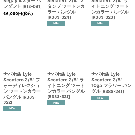
Begay 4スター ペ
Secatero 3/4" ス
Secatero 3/4" ラ
ンダント
タンプ ツートンカ
イトニング ツート
[
R13-091
]
ラー バングル
ンカラー バングル
66,000
円
(税込)
[
R38S-324
]
[
R38S-323
]
ナバホ族 Lyle
ナバホ族 Lyle
ナバホ族 Lyle
Secatero 3/8" フ
Secatero 3/8" ラ
Secatero 3/8"
ォーディレクショ
イトニング ツート
10ga フラワー バン
ン ツートンカラー
ンカラー バングル
グル
[
R38S-241
]
バングル
[
R38S-321
]
[
R38S-
322
]