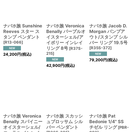
ナバホ族 Sunshine
ナバホ族 Veronica
ナバホ族 Jacob D.
Reeves スター ス
Benally パープルオ
Morgan バンプア
タンプ ペンダント
イスターシェル/ア
ウト/スタンプ シル
[
R13-066
]
イボリー インレイ
バー リング 19.5号
リング 8号
[
R35S-372
]
[
R37S-
215
]
24,200
円
(税込)
79,200
円
(税込)
42,900
円
(税込)
ナバホ族 Veronica
ナバホ族 スカッシ
ナバホ族 Pat
Benally スパイニー
ュブロッサム シル
Bedonie 1/4" SS
オイスターシェル/
バー ペンダント
チゼル リング
[
PBR-