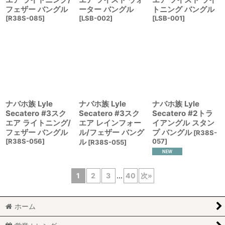
フェザー バングル
ーター バングル
トニング バングル
[
R38S-085
]
[
LSB-002
]
[
LSB-001
]
ナバホ族 Lyle
ナバホ族 Lyle
ナバホ族 Lyle
Secatero #3スク
Secatero #3スク
Secatero #2トラ
エア ライトニング/
エア レインフォー
イアングル スタン
フェザー バングル
ル/フェザー バング
プ バングル
[
R38S-
[
R38S-056
]
ル
057
]
[
R38S-055
]
1
2
3
...
40
次
»
ホーム