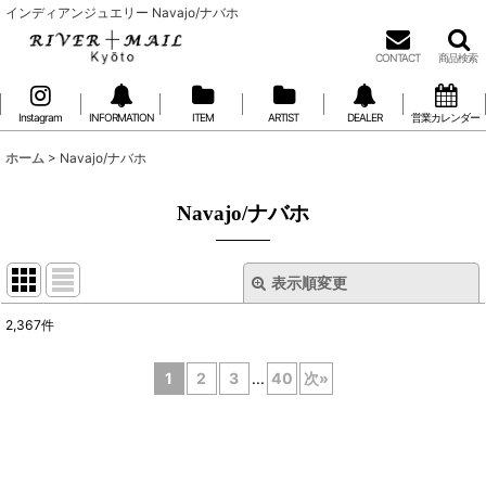
インディアンジュエリー Navajo/ナバホ
CONTACT
商品検索
Instagram
INFORMATION
ITEM
ARTIST
DEALER
営業カレンダー
ホーム
>
Navajo/ナバホ
Navajo/ナバホ
表示順変更
閉じる
2,367
件
表示数
:
1
2
3
...
40
次
»
在庫あり
並び順
: