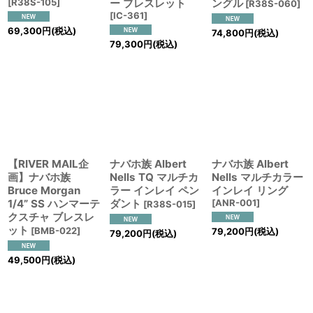
[
R38S-105
]
ー ブレスレット
ングル
[
R38S-060
]
[
IC-361
]
69,300
円
(税込)
74,800
円
(税込)
79,300
円
(税込)
【RIVER MAIL企
ナバホ族 Albert
ナバホ族 Albert
画】ナバホ族
Nells TQ マルチカ
Nells マルチカラー
Bruce Morgan
ラー インレイ ペン
インレイ リング
1/4” SS ハンマーテ
ダント
[
ANR-001
]
[
R38S-015
]
クスチャ ブレスレ
ット
[
BMB-022
]
79,200
円
(税込)
79,200
円
(税込)
49,500
円
(税込)