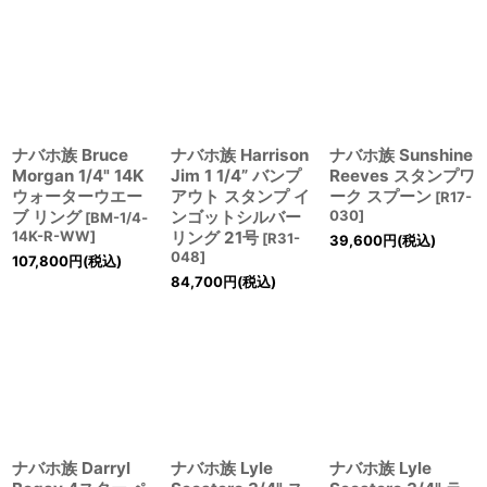
ナバホ族 Bruce
ナバホ族 Harrison
ナバホ族 Sunshine
Morgan 1/4" 14K
Jim 1 1/4” バンプ
Reeves スタンプワ
ウォーターウエー
アウト スタンプ イ
ーク スプーン
[
R17-
ブ リング
ンゴットシルバー
030
]
[
BM-1/4‐
14K-R-WW
]
リング 21号
[
R31-
39,600
円
(税込)
048
]
107,800
円
(税込)
84,700
円
(税込)
ナバホ族 Darryl
ナバホ族 Lyle
ナバホ族 Lyle