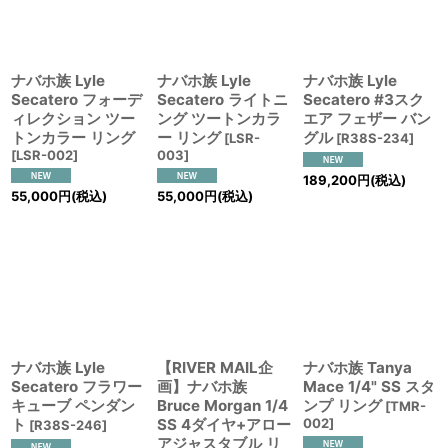
絞り込む
ナバホ族 Lyle
ナバホ族 Lyle
ナバホ族 Lyle
Secatero フォーデ
Secatero ライトニ
Secatero #3スク
ィレクション ツー
ング ツートンカラ
エア フェザー バン
トンカラー リング
ー リング
グル
[
LSR-
[
R38S-234
]
[
LSR-002
]
003
]
189,200
円
(税込)
55,000
円
(税込)
55,000
円
(税込)
ナバホ族 Lyle
【RIVER MAIL企
ナバホ族 Tanya
Secatero フラワー
画】ナバホ族
Mace 1/4" SS スタ
キューブ ペンダン
Bruce Morgan 1/4
ンプ リング
[
TMR-
ト
SS 4ダイヤ+アロー
002
]
[
R38S-246
]
アジャスタブル リ