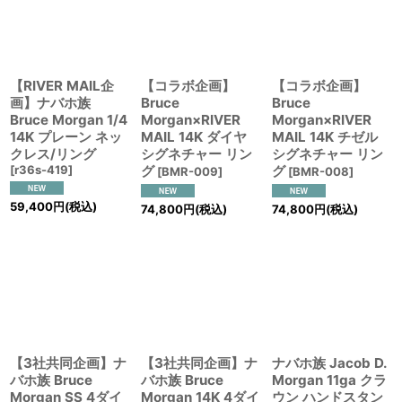
【RIVER MAIL企
【コラボ企画】
【コラボ企画】
画】ナバホ族
Bruce
Bruce
Bruce Morgan 1/4
Morgan×RIVER
Morgan×RIVER
14K プレーン ネッ
MAIL 14K ダイヤ
MAIL 14K チゼル
クレス/リング
シグネチャー リン
シグネチャー リン
[
r36s-419
]
グ
グ
[
BMR-009
]
[
BMR-008
]
59,400
円
(税込)
74,800
円
(税込)
74,800
円
(税込)
【3社共同企画】ナ
【3社共同企画】ナ
ナバホ族 Jacob D.
バホ族 Bruce
バホ族 Bruce
Morgan 11ga クラ
Morgan SS 4ダイ
Morgan 14K 4ダイ
ウン ハンドスタン