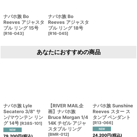
ナバホ族 Bo
ナバホ族 Bo
Reeves アジャスタ
Reeves アジャスタ
ブル リング 15号
ブル リング 18号
[
R16-043
]
[
R16-045
]
あなたにおすすめの商品
ナバホ族 Lyle
【RIVER MAIL企
ナバホ族 Sunshine
Secatero 3/8" サ
画】ナバホ族
Reeves スター ス
ン/マウンテン リン
Bruce Morgan 1/4
タンプ ペンダント
グ 14号
14K チゼル アジャ
[
R13-066
]
[
R38S-101
]
スタブル リング
[
BMR-012
]
24,200
円
(税込)
79,200
円
(税込)