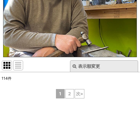
表示順変更
閉じる
114
件
表示数
:
1
2
次
»
在庫あり
並び順
:
絞り込む