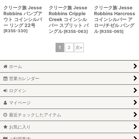
クリーク族 Jesse
クリーク族 Jesse
クリーク族 Jesse
Robbins バンプア
Robbins Cripple
Robbins Harcross
ウト コインシルバ
Creek コインシル
コインシルバー ア
ー リング 22号
バー スプリット バ
ロー/チゼル バング
[
R35S-330
]
ングル
ル
[
R35S-063
]
[
R35S-065
]
1
2
次
»
ホーム
営業カレンダー
ログイン
マイページ
最近チェックしたアイテム
お気に入り
ご利用案内