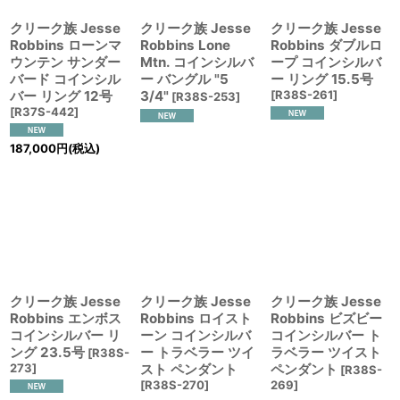
クリーク族 Jesse
クリーク族 Jesse
クリーク族 Jesse
Robbins ローンマ
Robbins Lone
Robbins ダブルロ
ウンテン サンダー
Mtn. コインシルバ
ープ コインシルバ
バード コインシル
ー バングル "5
ー リング 15.5号
バー リング 12号
3/4"
[
R38S-261
]
[
R38S-253
]
[
R37S-442
]
187,000
円
(税込)
クリーク族 Jesse
クリーク族 Jesse
クリーク族 Jesse
Robbins エンボス
Robbins ロイスト
Robbins ビズビー
コインシルバー リ
ーン コインシルバ
コインシルバー ト
ング 23.5号
ー トラベラー ツイ
ラベラー ツイスト
[
R38S-
273
]
スト ペンダント
ペンダント
[
R38S-
[
R38S-270
]
269
]