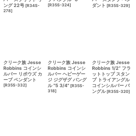
ング 22号
[
R35S-324
]
ダント
[
R34S-
[
R35S-329
]
278
]
クリーク族 Jesse
クリーク族 Jesse
クリーク族 Jesse
Robbins コインシ
Robbins コインシ
Robbins 1/2” フラ
ルバー リポウズ カ
ルバー ヘビーゲー
ットトップ スタン
ーブ ペンダント
ジ ジグザグ バング
プ トライアングル
[
R35S-332
]
ル "5 3/4"
コインシルバー バ
[
R35S-
318
]
ングル
[
R35S-320
]