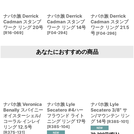
ナバホ族 Derrick
ナバホ族 Derrick
ナバホ族 Derrick
Cadman スタンプ
Cadman スタンプ
Cadman スタンプ
ワーク リング 20号
ワーク リング 14号
ワーク リング 21.5
[
R16-069
]
[
F04-294
]
号
[
F04-296
]
あなたにおすすめの商品
ナバホ族 Veronica
ナバホ族 Lyle
ナバホ族 Lyle
Benally スパイニー
Secatero #4ハー
Secatero 3/8" サ
オイスターシェル/
フラウンド ライト
ン/マウンテン リン
コーラル インレイ
ニング リング 17号
グ 14号
[
R38S-101
]
リング 12.5号
[
R38S-104
]
[
R37S-131
]