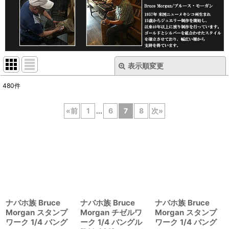
表示順変更
閉じる
480
件
表示数
:
«
前
1
...
6
7
8
次
»
在庫あり
並び順
:
絞り込む
ナバホ族 Bruce
ナバホ族 Bruce
ナバホ族 Bruce
Morgan スタンプ
Morgan チゼルワ
Morgan スタンプ
ワーク 1/4 バング
ーク 1/4 バングル
ワーク 1/4 バング