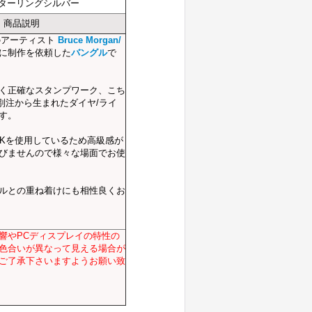
スターリングシルバー
商品説明
のアーティスト
Bruce Morgan/
に制作を依頼した
バングル
で
く正確なスタンプワーク、こち
Lの別注から生まれたダイヤ/ライ
す。
4Kを使用しているため高級感が
びませんので様々な場面でお使
ルとの重ね着けにも相性良くお
響やPCディスプレイの特性の
色合いが異なって見える場合が
ご了承下さいますようお願い致