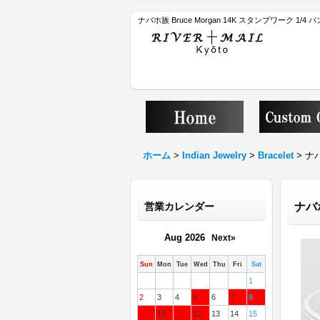
ナバホ族 Bruce Morgan 14K スタンプワーク 1/
ホーム
>
Indian Jewelry
>
Bracelet
>
ナバ
営業カレンダー
ナバホ
Aug 2026
Next»
Sun
Mon
Tue
Wed
Thu
Fri
Sat
1
2
3
4
5
6
7
8
9
10
11
12
13
14
15