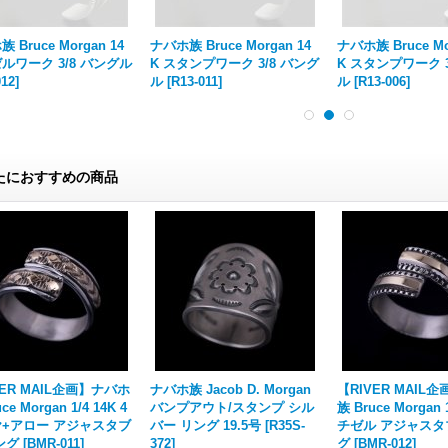
 Bruce Morgan 14
ナバホ族 Bruce Morgan 14
ナバホ族 Bruce Mo
ゼルワーク 3/8 バングル
K スタンプワーク 3/8 バング
K スタンプワーク 3
012
]
ル
[
R13-011
]
ル
[
R13-006
]
たにおすすめの商品
VER MAIL企画】ナバホ
ナバホ族 Jacob D. Morgan
【RIVER MAIL
ce Morgan 1/4 14K 4
バンプアウト/スタンプ シル
族 Bruce Morgan 
+アロー アジャスタブ
バー リング 19.5号
[
R35S-
チゼル アジャスタ
ング
[
BMR-011
]
372
]
グ
[
BMR-012
]