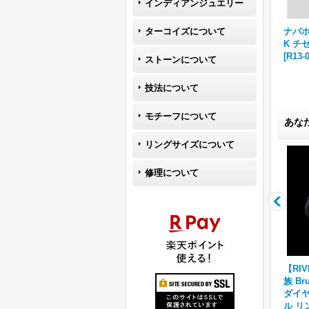
インディアンジュエリー
14
ナバホ族 Bruce Morgan 14
ターコイズについて
ナバホ族 Bruce Morgan 14
ナバホ族
ング
K スタンプワーク 1/4 バング
K チゼルワーク 3/8 バングル
K チ
ル
[
R12-132
]
[
R12-128
]
[
R13-
ストーンについて
技法について
モチーフについて
あな
リングサイズについて
修理について
an
ナバホ族 Bruce Morgan 1/
ナバホ族 Bruce Morgan 1/
【RI
タン
4" 14K ウォーターウエーブ
4" 14K 4ダイヤ+アロー リン
族 Bru
リング
[
BM-1/4‐14K-R-WW
]
グ
[
BMR-013
]
ダイヤ
59,400円
(税込)
ル リ