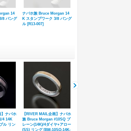
rgan 14
ナバホ族 Bruce Morgan 14
ナバホ族 Bruce Morgan 14
/8 バング
K スタンプワーク 3/8 バング
K スタンプワーク 3/8 バング
ル
[
R13-007
]
ル
[
R12-123
]
企画】ナバホ
【RIVER MAIL企画】ナバホ
【3社共同企画】ナバホ族 Br
1/4 14K
族 Bruce Morgan #10SQ プ
uce Morgan SS 4ダイヤ+ア
ブル リン
レーン(14K)/4ダイヤ+アロー
ロー シューホーン
[
ABS-
(SS) リング
[
BM-10SQ-14K-
002
]