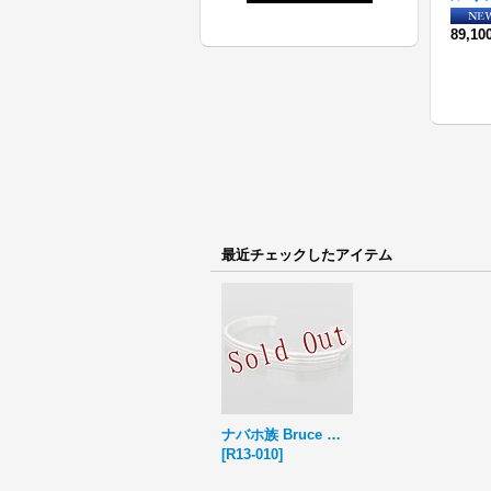
107,800円
(税込)
89,1
最近チェックしたアイテム
ナバホ族 Bruce Morgan 14K スタンプワーク 1/4 バングル
[
R13-010
]