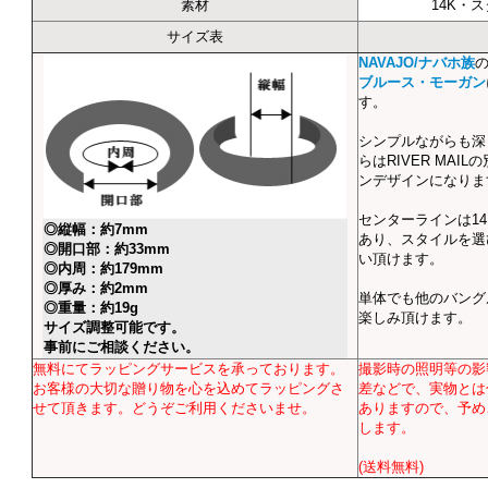
素材
14K・
サイズ表
NAVAJO/ナバホ族
ブルース・モーガン
す。
シンプルながらも深
らはRIVER MAI
ンデザインになりま
センターラインは1
◎縦幅：約7mm
あり、スタイルを選
◎開口部：約33mm
い頂けます。
◎内周：約179mm
◎厚み：約2mm
単体でも他のバング
◎重量：約19g
楽しみ頂けます。
サイズ調整可能です。
事前にご相談ください。
無料にてラッピングサービスを承っております。
撮影時の照明等の影
お客様の大切な贈り物を心を込めてラッピングさ
差などで、実物とは
せて頂きます。どうぞご利用くださいませ。
ありますので、予め
します。
(送料無料)