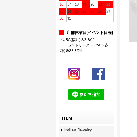
16
17
18
19
20
21
22
23
24
25
26
27
28
29
30
31
店舗休業日(イベント日程)
KURA(福井):8/8-8/11
カントリーストア501(赤
穂):8/22-8/24
ITEM
Indian Jewelry