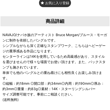
お気に入り登録
商品詳細
NAVAJO/ナバホ族のアーティスト Bruce Morgan/ブルース・モーガ
ンに制作を依頼したバングルです。
シンプルながらも深く正確なスタンプワーク、こちらはヘビーゲー
ジの重厚感ある作品になります。
センターラインは14Kを使用しているため高級感があり、スタイル
を選びませんので様々な場面でお使い頂けます。また、バックスタ
ンプも施されています。
単体でも他のバングルとの重ね着けにも相性良くお楽しみ頂けま
す。
◎縦幅：約18mm ◎開口部：約34mm◎内周：約190mm◎厚み：
約3mm◎重量：約83g◎素材：14K・スターリングシルバー
サイズ調整可能です。事前にご相談ください。
(送料無料)