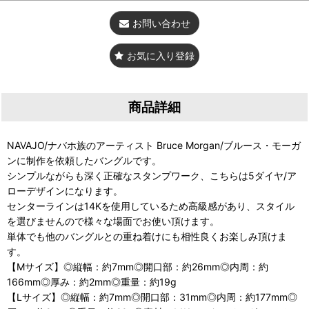
お問い合わせ
お気に入り登録
商品詳細
NAVAJO/ナバホ族のアーティスト Bruce Morgan/ブルース・モーガ
ンに制作を依頼したバングルです。
シンプルながらも深く正確なスタンプワーク、こちらは5ダイヤ/ア
ローデザインになります。
センターラインは14Kを使用しているため高級感があり、スタイル
を選びませんので様々な場面でお使い頂けます。
単体でも他のバングルとの重ね着けにも相性良くお楽しみ頂けま
す。
【Mサイズ】◎縦幅：約7mm◎開口部：約26mm◎内周：約
166mm◎厚み：約2mm◎重量：約19g
【Lサイズ】◎縦幅：約7mm◎開口部：31mm◎内周：約177mm◎