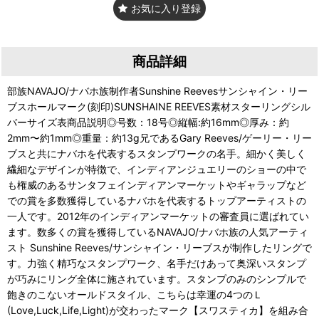
お気に入り登録
商品詳細
部族NAVAJO/ナバホ族制作者Sunshine Reevesサンシャイン・リー
ブスホールマーク(刻印)SUNSHAINE REEVES素材スターリングシル
バーサイズ表商品説明◎号数：18号◎縦幅:約16mm◎厚み：約
2mm〜約1mm◎重量：約13g兄であるGary Reeves/ゲーリー・リー
ブスと共にナバホを代表するスタンプワークの名手。細かく美しく
繊細なデザインが特徴で、インディアンジュエリーのショーの中で
も権威のあるサンタフェインディアンマーケットやギャラップなど
での賞を多数獲得しているナバホを代表するトップアーティストの
一人です。2012年のインディアンマーケットの審査員に選ばれてい
ます。数多くの賞を獲得しているNAVAJO/ナバホ族の人気アーティ
スト Sunshine Reeves/サンシャイン・リーブスが制作したリングで
す。力強く精巧なスタンプワーク、名手だけあって奥深いスタンプ
が巧みにリング全体に施されています。スタンプのみのシンプルで
飽きのこないオールドスタイル、こちらは幸運の4つのＬ
(Love,Luck,Life,Light)が交わったマーク【スワスティカ】を組み合