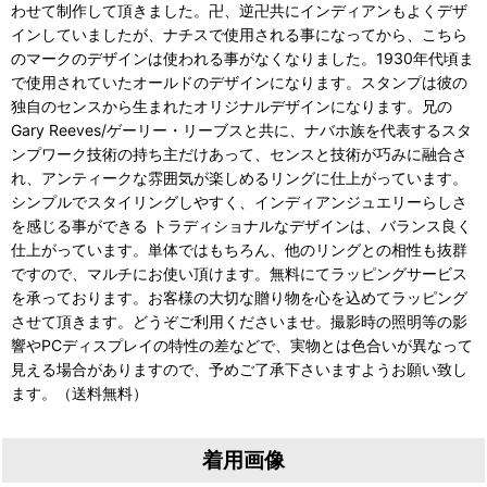
わせて制作して頂きました。卍、逆卍共にインディアンもよくデザ
インしていましたが、ナチスで使用される事になってから、こちら
のマークのデザインは使われる事がなくなりました。1930年代頃ま
で使用されていたオールドのデザインになります。スタンプは彼の
独自のセンスから生まれたオリジナルデザインになります。兄の
Gary Reeves/ゲーリー・リーブスと共に、ナバホ族を代表するスタ
ンプワーク技術の持ち主だけあって、センスと技術が巧みに融合さ
れ、アンティークな雰囲気が楽しめるリングに仕上がっています。
シンプルでスタイリングしやすく、インディアンジュエリーらしさ
を感じる事ができる トラディショナルなデザインは、バランス良く
仕上がっています。単体ではもちろん、他のリングとの相性も抜群
ですので、マルチにお使い頂けます。無料にてラッピングサービス
を承っております。お客様の大切な贈り物を心を込めてラッピング
させて頂きます。どうぞご利用くださいませ。撮影時の照明等の影
響やPCディスプレイの特性の差などで、実物とは色合いが異なって
見える場合がありますので、予めご了承下さいますようお願い致し
ます。（送料無料）
着用画像