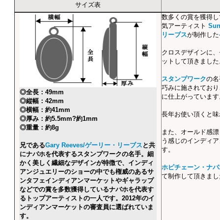
サイズ表
数多くの賞を獲得し
気アーティスト
Su
リーブス
が制作した
クロスデザインに、
ットして頂きました
スタンプワーク
の名
巧みに施されており
◎全長：49mm
に仕上がっています
◎縦幅：42mm
◎横幅：約41mm
長年お使い頂くと味
◎厚み：約5.5mm?約1mm
◎重量：約8g
また、オールド感漂
う感じのインディア
兄である
Gary Reeves/ゲーリー・リーブス
と共
す。
にナバホを代表するスタンプワークの名手。細
かく美しく繊細なデザインが特徴で、インディ
ホピチェーン・ナバ
アンジュエリーのショーの中でも権威のあるサ
て制作して頂きまし
ンタフェインディアンマーケットやギャラップ
などでの賞を多数獲得しているナバホを代表す
るトップアーティストの一人です。2012年のイ
ンディアンマーケットの審査員に選ばれていま
す。