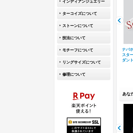
インディアンジュエリー
ターコイズについて
ストーンについて
技法について
es
ナバホ族 Sunshine Reeves
ナバホ族 Sunshine Reeves
ナバホ族
モチーフについて
ズ
キングマン クロス スタンプ
スター スタンプワーク ペン
スター
4号
ワーク ペンダント
[
R3-090
]
ダント
[
R3-086
]
ダン
リングサイズについて
修理について
あな