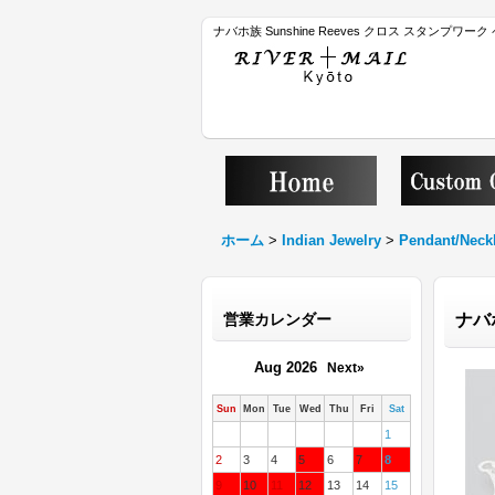
ナバホ族 Sunshine Reeves クロス スタンプワ
ホーム
>
Indian Jewelry
>
Pendant/Neck
営業カレンダー
ナバホ
Aug 2026
Next»
Sun
Mon
Tue
Wed
Thu
Fri
Sat
1
2
3
4
5
6
7
8
9
10
11
12
13
14
15