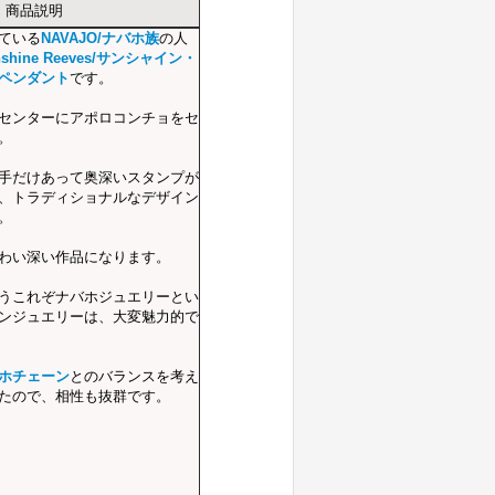
商品説明
ている
NAVAJO/ナバホ族
の人
nshine Reeves/サンシャイン・
ペンダント
です。
センターにアポロコンチョをセ
。
手だけあって奥深いスタンプが
、トラディショナルなデザイン
。
わい深い作品になります。
うこれぞナバホジュエリーとい
ンジュエリーは、大変魅力的で
ホチェーン
とのバランスを考え
たので、相性も抜群です。