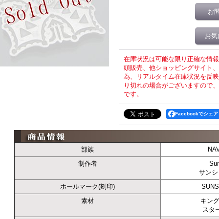
お
お気
在庫状況は可能な限り正確な情報
頭販売、他ショッピングサイト、T
為、リアルタイム在庫状況を反映
り切れの場合がございますので、
です。
Facebookでシェア
部族
NA
制作者
Sun
サンシ
ホールマーク(刻印)
SUNS
素材
キング
スタ