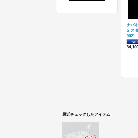
Q マ
ナバホ族 Sunshine Reeves
ナバホ族 Harrison Jim 1 1/
ナバホ族
ンダ
スタンプワーク スプーン
4” バンプアウト スタンプ イ
S ス
[
R17-030
]
ンゴットシルバー リング 21
002
]
39,600円
(税込)
号
[
R31-048
]
84,700円
(税込)
34,1
最近チェックしたアイテム