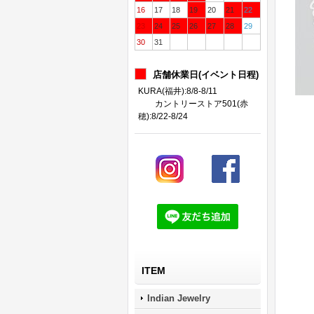
16
17
18
19
20
21
22
23
24
25
26
27
28
29
30
31
店舗休業日(イベント日程)
KURA(福井):8/8-8/11
カントリーストア501(赤
穂):8/22-8/24
ITEM
Indian Jewelry