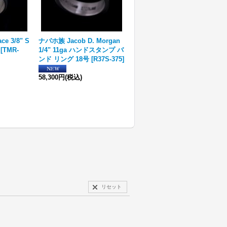
e 3/8" S
ナバホ族 Jacob D. Morgan
ナバホ族 スカッシュブロッ
[
TMR-
1/4" 11ga ハンドスタンプ バ
サム シルバー ペンダント
ンド リング 18号
[
R37S-375
]
[
R36S-385
]
58,300円
(税込)
22,000円
(税込)
リセット