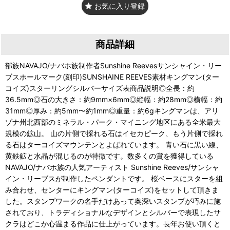
お気に入り登録
商品詳細
部族NAVAJO/ナバホ族制作者Sunshine Reevesサンシャイン・リー
ブスホールマーク(刻印)SUNSHAINE REEVES素材キングマン(ター
コイズ)スターリングシルバーサイズ表商品説明◎全長：約
36.5mm◎石の大きさ：約9mm×6mm◎縦幅：約28mm◎横幅：約
31mm◎厚み：約5mm〜約1mm◎重量：約6gキングマンは、アリ
ゾナ州北西部のミネラル・パーク・マイニング地区にある全米最大
規模の鉱山。 山の片側で採れる石はイセカピーク、もう片側で採れ
る石はターコイズマウンテンとよばれています。 青い石に黒い線、
黄鉄鉱と水晶が混じるのが特徴です。数多くの賞を獲得している
NAVAJO/ナバホ族の人気アーティスト Sunshine Reeves/サンシャ
イン・リーブスが制作したペンダントです。 桜ベースにスターを組
み合わせ、センターにキングマン(ターコイズ)をセットして頂きま
した。スタンプワークの名手だけあって奥深いスタンプが巧みに施
されており、トラディショナルなデザインとシルバーで表現したサ
クラはどこか心温まる作品に仕上がっています。長年お使い頂くと