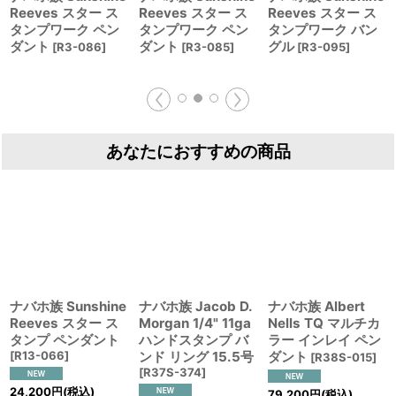
Reeves スター ス
Reeves スター ス
Reeves スター ス
タンプワーク ペン
タンプワーク ペン
タンプワーク バン
ダント
ダント
グル
[
R3-086
]
[
R3-085
]
[
R3-095
]
あなたにおすすめの商品
ナバホ族 Sunshine
ナバホ族 Jacob D.
ナバホ族 Albert
Reeves スター ス
Morgan 1/4" 11ga
Nells TQ マルチカ
タンプ ペンダント
ハンドスタンプ バ
ラー インレイ ペン
[
R13-066
]
ンド リング 15.5号
ダント
[
R38S-015
]
[
R37S-374
]
24,200
円
(税込)
79,200
円
(税込)