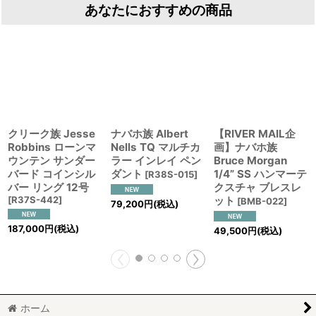
あなたにおすすめの商品
クリーク族 Jesse
ナバホ族 Albert
【RIVER MAIL企
Robbins ローンマ
Nells TQ マルチカ
画】ナバホ族
ウンテン サンダー
ラー インレイ ペン
Bruce Morgan
バード コインシル
ダント
1/4” SS ハンマーテ
[
R38S-015
]
バー リング 12号
クスチャ ブレスレ
[
R37S-442
]
ット
[
BMB-022
]
79,200
円
(税込)
187,000
円
(税込)
49,500
円
(税込)
ホーム