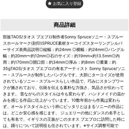
お気に入り登録
商品詳細
部族TAOS/タオス プエブロ制作者Sonny Spruceソニー・スプルー
スホールマーク(刻印)SPRUCE素材ターコイズスターリングシルバ
ーサイズ表商品説明◎縦幅：約24mm ◎横幅：約24mm◎バングル
幅：約20mm〜約12mm◎石のサイズ：約19mm×約13.5mm◎内
周：約170mm◎開口部：約34mm◎厚み：約8mm ◎重量：約
35gTAOS/タオス プエブロの有名アーティスト Sonny Spruce/ソニ
ー・スプルースが制作したバングルです。大胆にターコイズが使用
されているソニー・スプルースらしい作品で、巧みにスタンプワー
クが施されており、伝統を伝える素朴な力強さ、気品さが伝わって
きます。 昔ながらのスタイルは今も変わらず、ハンドメイドの温か
みを感じる作品に仕上がっています。10数年前から作風は変わら
ず、オールドスタイルという枠にピッタリとはまるソニーの作品に
は、どこか安心感を感じます。 ジュエリーの他にダンスの名手とし
ても有名で、イギリスの王族がこのタオス プエブロに訪問した時に
は、踊りについて説明役も任されています。※サイズ調整可能で