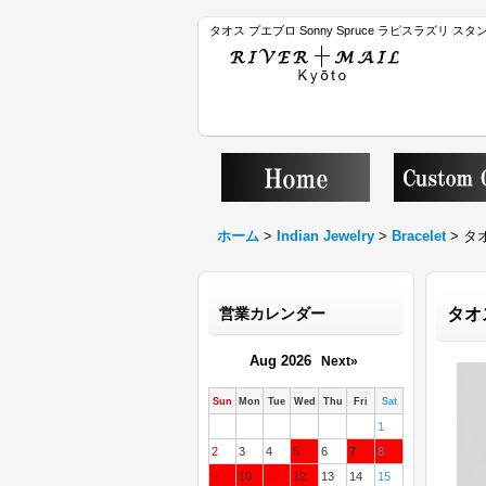
タオス プエブロ Sonny Spruce ラピスラズリ 
ホーム
>
Indian Jewelry
>
Bracelet
>
タオ
営業カレンダー
タオ
Aug 2026
Next»
Sun
Mon
Tue
Wed
Thu
Fri
Sat
1
2
3
4
5
6
7
8
9
10
11
12
13
14
15