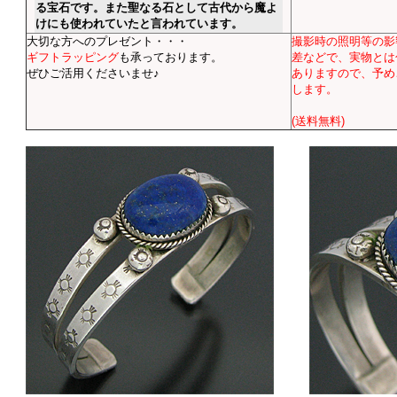
る宝石です。また聖なる石として古代から魔よ
けにも使われていたと言われています。
大切な方へのプレゼント・・・
撮影時の照明等の影
ギフトラッピング
も承っております。
差などで、実物とは
ぜひご活用くださいませ♪
ありますので、予め
します。
(送料無料)