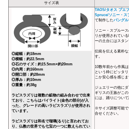
サイズ表
TAOS/タオス プエ
Spruce/ソニー・
て制作した
バングル
ソニー・スプルース
リが使用されている
ーの土台にはスタン
伝統を伝える素朴な
◎縦幅：約18mm
す。
◎横幅：約22.5mm
◎石のサイズ：約15.5mm×約20mm
10数年前から作風
◎内周：約160mm
という枠にピッタリ
◎開口部：約28mm
こか安心感を感じま
◎厚み：約10mm
◎重量：約38g
ジュエリーの他にダ
ギリスの王族がこの
ラピスラズリは複数の鉱物の組み合わせで出来
には、踊りについて
ており、こちらはパイライト(金色の部分)が入
った、グレードの高いラピスラズリが使用され
※サイズ調整可能で
ています。
合せください。
ラピスラズリは和名で瑠璃(るり)と言われてお
り、仏教の世界でも七宝の一つに数えられてい