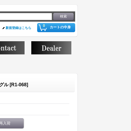
0
カートの中身
新規登録はこちら
ングル
[
R1-068
]
再入荷