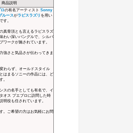
商品説明
ブロ
の有名アーティスト
Sonny
スプルース
が
ラピスラズリ
を用い
です。
の真骨頂とも言えるラピスラズ
味わい深いバングルで、シルバ
プワークが施されています。
力強さと気品さが伝わってきま
は変わらず、オールドスタイル
とはまるソニーの作品には、ど
す。
ンスの名手としても有名で、イ
タオス プエブロに訪問した時
説明役も任されています。
す。ご希望の方はお気軽にお問