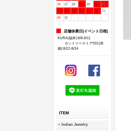
16
17
18
19
20
21
22
23
24
25
26
27
28
29
30
31
店舗休業日(イベント日程)
KURA(福井):8/8-8/11
カントリーストア501(赤
穂):8/22-8/24
ITEM
Indian Jewelry