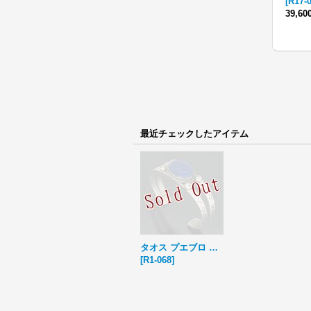
[
R17-
39,6
最近チェックしたアイテム
タオス プエブロ Sonny Spruce ラピスラズリ スタンプワーク バングル
[
R1-068
]