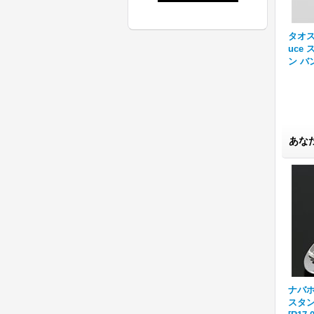
pr
タオス プエブロ Sonny Spr
タオス プエブロ Sonny Spr
タオス 
オイ
uce ラピスラズリ スタンプ
uce スタンプワーク プレー
uce
ー
ワーク バングル
[
R1-060
]
ン バングル
[
R1-070
]
ン バ
あな
ナバホ族
スタン