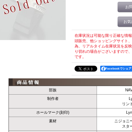
お
お気
在庫状況は可能な限り正確な情報
頭販売、他ショッピングサイト、T
為、リアルタイム在庫状況を反映
り切れの場合がございますので、
です。
Facebookでシェア
部族
NA
制作者
L
リン
ホールマーク(刻印)
Lyn
素材
ニジョニー/
スタ