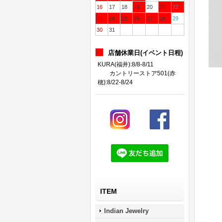
16
17
18
19
20
21
22
23
24
25
26
27
28
29
30
31
店舗休業日(イベント日程)
KURA(福井):8/8-8/11
カントリーストア501(赤
穂):8/22-8/24
ITEM
Indian Jewelry