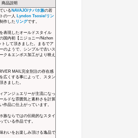
商品説明
ている
NAVAJO/ナバホ族
の若
ストの一人
Lyndon Tsosie/リン
制作した
リング
です。
を表現したオールドスタイル
国内初【ニジョニー/Nizhon
セットして頂きました。まるでア
ーのようで、シンプルで古いス
ーク＆エンボス加工がより映え
IVER MAIL完全別注の存在感
を広くする事によって、スタン
頂きました。
ィアンジュエリーが主流になっ
ールドな雰囲気と素朴さを計算
い作品に仕上がっています。
ホ族ならではの伝統的なスタイ
っている作品です。
味わいをお楽しみ頂ける逸品で