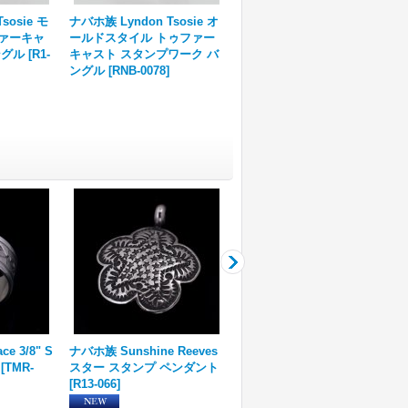
sosie モ
ナバホ族 Lyndon Tsosie オ
ァーキャ
ールドスタイル トゥファー
ングル
[
R1-
キャスト スタンプワーク バ
ングル
[
RNB-0078
]
e 3/8" S
ナバホ族 Sunshine Reeves
ナバホ族 Harrison Jim 1 1/
[
TMR-
スター スタンプ ペンダント
4” バンプアウト スタンプ イ
[
R13-066
]
ンゴットシルバー リング 21
号
[
R31-048
]