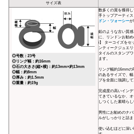
サイズ表
数多くの賞を獲得し
手トップアーティ
ドン・ツォーシー
が
鉛のような古い質感
に、リンドンお勧めの
i】 ターコイズを
ンティークジュエリ
タイルのスタンプワ
◎号数：23号
ます。
◎リング幅：約16mm
◎石の大きさ(縦×横)：約13mm×約13mm
リング幅約16mmのR
◎幅：約8mm
のあるサイズで、幅
◎厚み：約1.5mm
プを全面に強調して
◎重量：約19g
完成度の高いインデ
てきているなか、オ
しつくした素晴らし
男性にお勧めのナバ
ルがしっかりと詰ま
使い込むほどに深い
す。