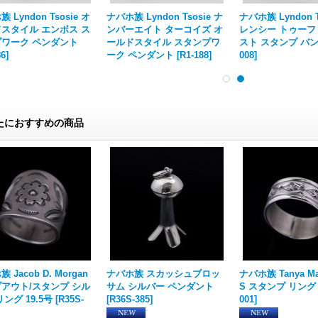
 Lyndon Tsosie オ
ナバホ族 Lyndon Tsosie ナ
ナバホ族 Lyndon T
スタイル エンボス ス
ンバーエイト ターコイズ オ
レンシー トゥーフ
ワーク ペンダント
ールドスタイル スタンプワ
スト スタンプ バ
86
]
ーク ペンダント
[
R1-188
]
008
]
たにおすすめの商品
 Jacob D. Morgan
ナバホ族 スカッシュブロッ
ナバホ族 Tanya Mac
アウト/スタンプ シル
サム シルバー ペンダント
S スタンプ リング
ング 19.5号
[
R35S-
[
R36S-385
]
001
]