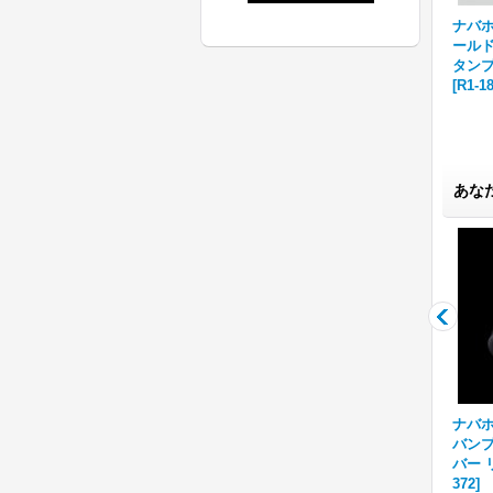
 ス
ナバホ族 Lyndon Tsosie ス
ナバホ族 Lyndon Tsosie ス
ナバホ族
グ
タンプワーク スターリング
タンプワーク スターリング
ールド
-
シルバー リング 23号
[
R2-
シルバー リング 22号
[
R2-
タンプ
003
]
002
]
[
R1-1
あな
/8"
ナバホ族 Jacob D. Morgan
ナバホ族 Jacob D. Morgan
ナバホ族
4号
1/4" 11ga ハンドスタンプ バ
1/4" 11ga ハンドスタンプ バ
バンプ
ンド リング 15.5号
[
R37S-
ンド リング 18号
[
R37S-375
]
バー リ
374
]
372
]