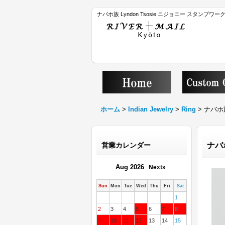
ナバホ族 Lyndon Tsosie ニジョニー スタンプ
ホーム
>
Indian Jewelry
>
Ring
>
ナバホ族
営業カレンダー
ナバ
Aug 2026
Next»
Sun
Mon
Tue
Wed
Thu
Fri
Sat
1
2
3
4
5
6
7
8
9
10
11
12
13
14
15