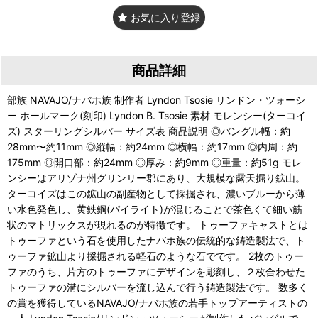
お気に入り登録
商品詳細
部族 NAVAJO/ナバホ族 制作者 Lyndon Tsosie リンドン・ツォーシ
ー ホールマーク(刻印) Lyndon B. Tsosie 素材 モレンシー(ターコイ
ズ) スターリングシルバー サイズ表 商品説明 ◎バングル幅：約
28mm〜約11mm ◎縦幅：約24mm ◎横幅：約17mm ◎内周：約
175mm ◎開口部：約24mm ◎厚み：約9mm ◎重量：約51g モレ
ンシーはアリゾナ州グリンリー郡にあり、大規模な露天掘り鉱山。
ターコイズはこの鉱山の副産物として採掘され、濃いブルーから薄
い水色発色し、黄鉄鋼(パイライト)が混じることで茶色くて細い筋
状のマトリックスが現れるのが特徴です。 トゥーファキャストとは
トゥーファという石を使用したナバホ族の伝統的な鋳造製法で、ト
ゥーファ鉱山より採掘される軽石のような石でです。 2枚のトゥー
ファのうち、片方のトゥーファにデザインを彫刻し、２枚合わせた
トゥーファの溝にシルバーを流し込んで行う鋳造製法です。 数多く
の賞を獲得しているNAVAJO/ナバホ族の若手トップアーティストの