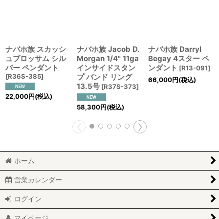
ナバホ族 スカッシ
ナバホ族 Jacob D.
ナバホ族 Darryl
ュブロッサム シル
Morgan 1/4" 11ga
Begay 4スター ペ
バー ペンダント
インサイドスタン
ンダント
[
R13-091
]
[
R36S-385
]
プ バンド リング
66,000
円
(税込)
13.5号
[
R37S-373
]
22,000
円
(税込)
58,300
円
(税込)
ホーム
営業カレンダー
ログイン
マイページ