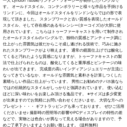
一人 Lyndon Tsosie/リンドン・ツォーシーが制作したバングルで
す。 オールドスタイル、コンテンポラリーと様々な作品を手掛ける
リンドンに、今回はオールドスタイルをリンドンならではの形で表
現して頂きました。 スタンプワークと古い質感を表現したオールド
スタイル、そして存在感のあるモレンシー(ターコイズ)が大胆に使
用されています。 こちらはトゥーファーキャストを用いて制作され
たオールドスタイルのバングルで、独特の質感とアンティーク調に
仕上がった雰囲気は彼だからこそ成し遂げれる技術で、巧みに施さ
れたスタンプワークがより映えます。 通常の鏡面仕上げでは酸化し
てくると汚れたような質感になりますが、トゥーファキャストの製
法で仕上げられたものは、酸化してくると重厚感とビンテージの味
わいが出てきます。 完成度の高いインディアンジュエリーが主流に
なってきているなか、オールドな雰囲気と素朴さを計算しつくした
素晴らしい作品に仕上がっています。 男性にお勧めのナバホ族なら
ではの伝統的なスタイルがしっかりと強調されています。 使い込む
ほどに深い味わいをお楽しみ頂ける逸品です。 ※サイズは多少変更
が出来ますのでお気軽にお問い合わせくださいませ。 大切な方への
プレゼント・・・ ギフトラッピングも承っております。 ぜひご活用
くださいませ♪ 撮影時の照明等の影響やPCディスプレイの特性の差
などで、実物とは色合いが異なって見える場合がありますので、予
めご了承下さいますようお願い致します。 (送料無料)