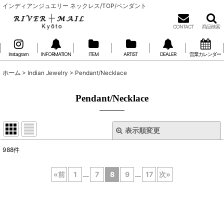
インディアンジュエリー ネックレス/TOP/ペンダント
CONTACT
商品検索
Instagram
INFORMATION
ITEM
ARTIST
DEALER
営業カレンダー
ホーム
>
Indian Jewelry
>
Pendant/Necklace
Pendant/Necklace
表示順変更
閉じる
988
件
表示数
:
«
前
1
...
7
8
9
...
17
次
»
在庫あり
並び順
: