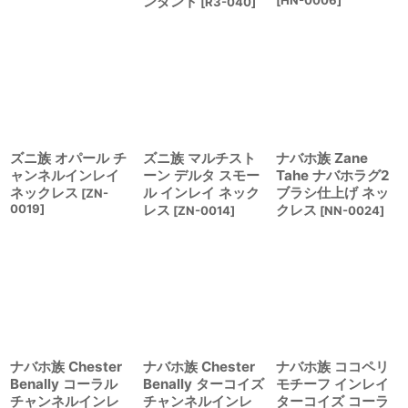
ンダント
[
HN-0006
]
[
R3-040
]
ズニ族 オパール チ
ズニ族 マルチスト
ナバホ族 Zane
ャンネルインレイ
ーン デルタ スモー
Tahe ナバホラグ2
ネックレス
ル インレイ ネック
ブラシ仕上げ ネッ
[
ZN-
0019
]
レス
クレス
[
ZN-0014
]
[
NN-0024
]
ナバホ族 Chester
ナバホ族 Chester
ナバホ族 ココペリ
Benally コーラル
Benally ターコイズ
モチーフ インレイ
チャンネルインレ
チャンネルインレ
ターコイズ コーラ