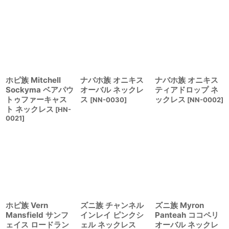
ホピ族 Mitchell
ナバホ族 オニキス
ナバホ族 オニキス
Sockyma ベアパウ
オーバル ネックレ
ティアドロップ ネ
トゥファーキャス
ス
ックレス
[
NN-0030
]
[
NN-0002
]
ト ネックレス
[
HN-
0021
]
ホピ族 Vern
ズニ族 チャンネル
ズニ族 Myron
Mansfield サンフ
インレイ ピンクシ
Panteah ココペリ
ェイス ロードラン
ェル ネックレス
オーバル ネックレ