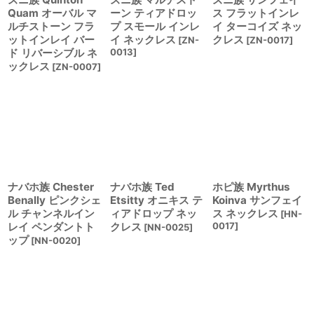
Quam オーバル マ
ーン ティアドロッ
ス フラットインレ
ルチストーン フラ
プ スモール インレ
イ ターコイズ ネッ
ットインレイ バー
イ ネックレス
クレス
[
ZN-
[
ZN-0017
]
ド リバーシブル ネ
0013
]
ックレス
[
ZN-0007
]
ナバホ族 Chester
ナバホ族 Ted
ホピ族 Myrthus
Benally ピンクシェ
Etsitty オニキス テ
Koinva サンフェイ
ル チャンネルイン
ィアドロップ ネッ
ス ネックレス
[
HN-
レイ ペンダントト
クレス
0017
]
[
NN-0025
]
ップ
[
NN-0020
]