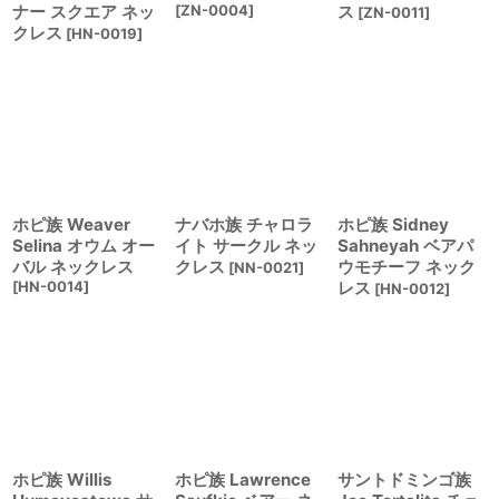
ナー スクエア ネッ
[
ZN-0004
]
ス
[
ZN-0011
]
クレス
[
HN-0019
]
ホピ族 Weaver
ナバホ族 チャロラ
ホピ族 Sidney
Selina オウム オー
イト サークル ネッ
Sahneyah ベアパ
バル ネックレス
クレス
ウモチーフ ネック
[
NN-0021
]
[
HN-0014
]
レス
[
HN-0012
]
ホピ族 Willis
ホピ族 Lawrence
サントドミンゴ族