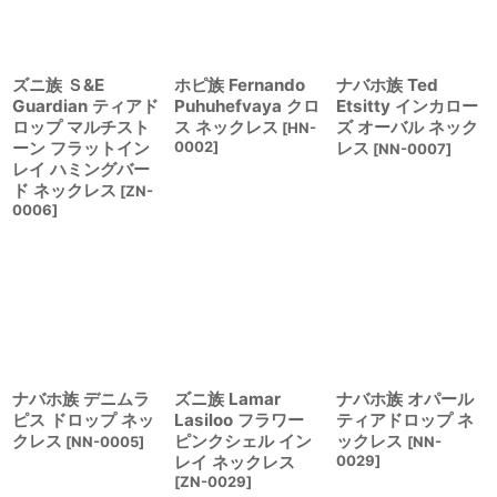
ズニ族 Ｓ&E
ホピ族 Fernando
ナバホ族 Ted
Guardian ティアド
Puhuhefvaya クロ
Etsitty インカロー
ロップ マルチスト
ス ネックレス
ズ オーバル ネック
[
HN-
ーン フラットイン
0002
]
レス
[
NN-0007
]
レイ ハミングバー
ド ネックレス
[
ZN-
0006
]
ナバホ族 デニムラ
ズニ族 Lamar
ナバホ族 オパール
ピス ドロップ ネッ
Lasiloo フラワー
ティアドロップ ネ
クレス
ピンクシェル イン
ックレス
[
NN-0005
]
[
NN-
レイ ネックレス
0029
]
[
ZN-0029
]