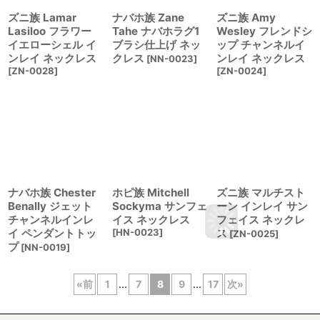
ズニ族 Lamar
ナバホ族 Zane
ズニ族 Amy
Lasiloo フラワー
Tahe ナバホラグ1
Wesley フレンドシ
イエローシェル イ
ブラシ仕上げ ネッ
ップ チャンネルイ
ンレイ ネックレス
クレス
ンレイ ネックレス
[
NN-0023
]
[
ZN-0028
]
[
ZN-0024
]
ナバホ族 Chester
ホピ族 Mitchell
ズニ族 マルチスト
Benally ジェット
Sockyma サンフェ
ーン インレイ サン
チャンネルインレ
イス ネックレス
フェイス ネックレ
イ ペンダントトッ
[
HN-0023
]
ス
[
ZN-0025
]
プ
[
NN-0019
]
«
前
1
...
7
8
9
...
17
次
»