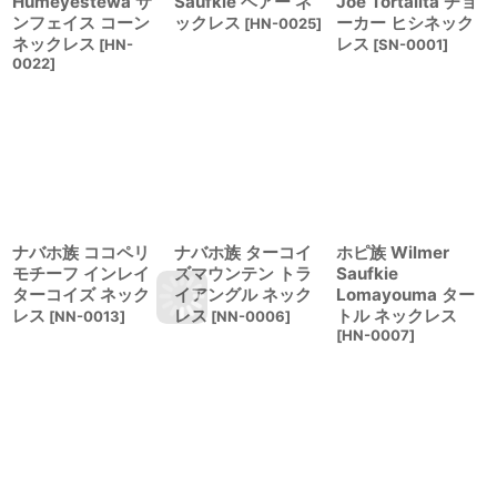
Humeyestewa サ
Saufkie ベアー ネ
Joe Tortalita チョ
ンフェイス コーン
ックレス
ーカー ヒシネック
[
HN-0025
]
ネックレス
レス
[
HN-
[
SN-0001
]
0022
]
ナバホ族 ココペリ
ナバホ族 ターコイ
ホピ族 Wilmer
モチーフ インレイ
ズマウンテン トラ
Saufkie
ターコイズ ネック
イアングル ネック
Lomayouma ター
レス
レス
トル ネックレス
[
NN-0013
]
[
NN-0006
]
[
HN-0007
]