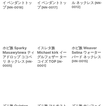
イ ペンダントトッ
イ ペンダントトッ
ル ネックレス
[
NN-
プ
プ
0012
]
[
NN-0018
]
[
NN-0017
]
ホピ族 Sparky
イスレタ族
ホピ族 Weaver
Masawytewa ティ
Michael kirk イー
Selina ウォーター
アドロップ ココペ
グルフェザー ター
バード ネックレス
リ ネックレス
コイズ TOP
[
HN-0015
]
[
HN-
[
IN-
0005
]
0001
]
ズニ族 Quinton
ズニ族 マルチスト
ズニ族 サンフェイ