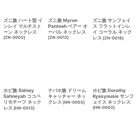
ズニ族 ハート型 イ
ズニ族 Myron
ズニ族 サンフェイ
ンレイ マルチスト
Panteah ベアー オ
ス フラットインレ
ーン ネックレス
ーバル ネックレス
イ コーラル ネック
[
ZN-0003
]
[
ZN-0012
]
レス
[
ZN-0018
]
ホピ族 Sidney
ナバホ族 ドリーム
ホピ族 Dorothy
Sahneyah ココペ
キャッチャー ネッ
Kyasyousie サンフ
リモチーフ ネック
クレス
ェイス ネックレス
[
NN-0003
]
レス
[
HN-0003
]
[
HN-0013
]