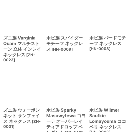
ズニ族 Varginia
ホピ族 スパイダー
ホピ族 バードモチ
Quam マルチスト
モチーフ ネックレ
ーフ ネックレス
ーン 立体 インレイ
ス
[
HN-0008
]
[
HN-0009
]
ネックレス
[
ZN-
0023
]
ズニ族 ウォーボン
ホピ族 Sparky
ホピ族 Wilmer
ネット サンフェイ
Masawytewa コヨ
Saufkie
ス ネックレス
ーテ オーバーレイ
Lomayouma ココ
[
ZN-
0001
]
ティアドロップ ペ
ペリ ネックレス