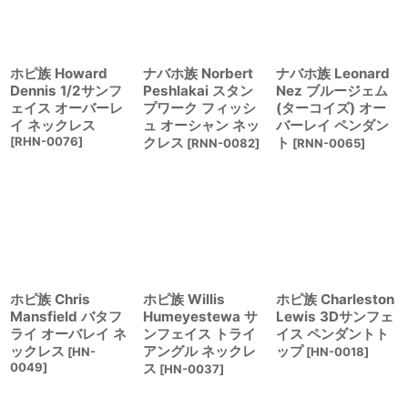
絞り込む
ホピ族 Howard
ナバホ族 Norbert
ナバホ族 Leonard
Dennis 1/2サンフ
Peshlakai スタン
Nez ブルージェム
ェイス オーバーレ
プワーク フィッシ
(ターコイズ) オー
イ ネックレス
ュ オーシャン ネッ
バーレイ ペンダン
[
RHN-0076
]
クレス
ト
[
RNN-0082
]
[
RNN-0065
]
ホピ族 Chris
ホピ族 Willis
ホピ族 Charleston
Mansfield バタフ
Humeyestewa サ
Lewis 3Dサンフェ
ライ オーバレイ ネ
ンフェイス トライ
イス ペンダントト
ックレス
アングル ネックレ
ップ
[
HN-
[
HN-0018
]
0049
]
ス
[
HN-0037
]