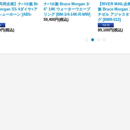
共同企画】ナバホ族 Br
ナバホ族 Bruce Morgan 1/
【RIVER MAIL
Morgan SS 4ダイヤ+ア
4" 14K ウォーターウエーブ
族 Bruce Morgan 
シューホーン
[
ABS-
リング
[
BM-1/4‐14K-R-WW
]
チゼル アジャスタ
59,400円
(税込)
グ
[
BMR-012
]
00円
(税込)
89,100円
(税込)