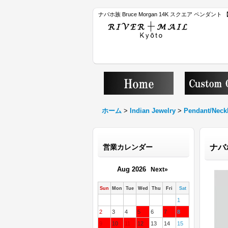
ナバホ族 Bruce Morgan 14K スクエア ペンダン
ホーム
>
Indian Jewelry
>
Pendant/Neck
営業カレンダー
ナバホ
Aug 2026
Next»
Sun
Mon
Tue
Wed
Thu
Fri
Sat
1
2
3
4
5
6
7
8
9
10
11
12
13
14
15