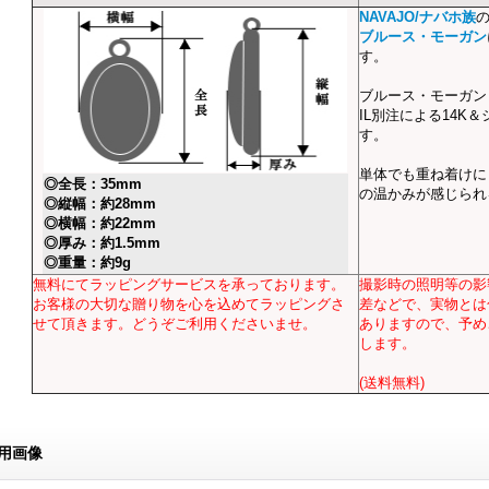
NAVAJO/ナバホ族
ブルース・モーガン
す。
ブルース・モーガンら
IL別注による14K
す。
単体でも重ね着けに
◎全長：35mm
の温かみが感じられ
◎縦幅：約28mm
◎横幅：約22mm
◎厚み：約1.5mm
◎重量：約9g
無料にてラッピングサービスを承っております。
撮影時の照明等の影
お客様の大切な贈り物を心を込めてラッピングさ
差などで、実物とは
せて頂きます。どうぞご利用くださいませ。
ありますので、予め
します。
(送料無料)
用画像