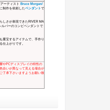
のアーティスト
Bruce Morgan/
に制作を依頼した
ペンダント
で
しさが表現できたRIVER MA
＆シルバーのコンビペンダントで
も重宝するアイテムで、手作り
る仕上がりです。
響やPCディスプレイの特性の
色合いが異なって見える場合が
ご了承下さいますようお願い致