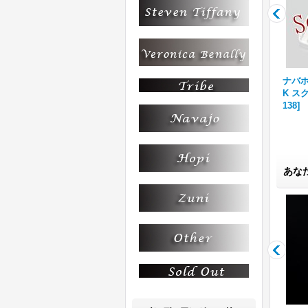
14
ナバホ族 Bruce Morgan 14
ナバホ族 Bruce Morgan 14
ナバホ族
16-
K スクエア ペンダント
[
R16-
K スクエア ペンダント
[
R16-
K ス
135
]
137
]
138
]
あな