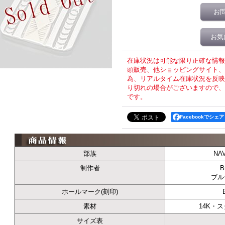
お
お気
在庫状況は可能な限り正確な情報
頭販売、他ショッピングサイト、T
為、リアルタイム在庫状況を反映
り切れの場合がございますので、
です。
Facebookでシェア
部族
NA
制作者
B
ブル
ホールマーク(刻印)
素材
14K・
サイズ表