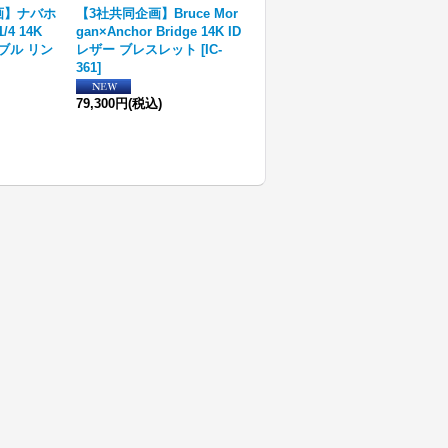
企画】ナバホ
【3社共同企画】Bruce Mor
ナバホ族 スカッシュブロッ
1/4 14K
gan×Anchor Bridge 14K ID
サム シルバー ペンダント
ブル リン
レザー ブレスレット
[
IC-
[
R36S-385
]
361
]
22,000円
(税込)
79,300円
(税込)