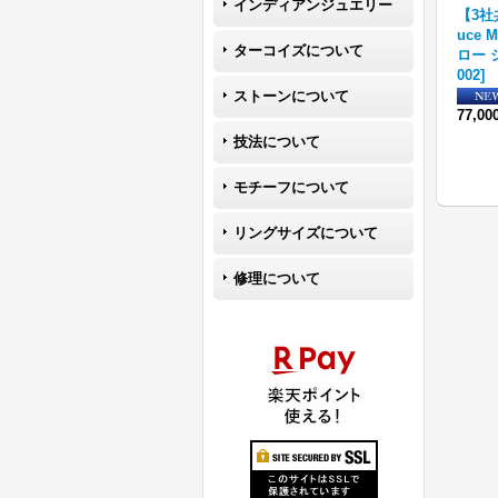
インディアンジュエリー
#3
【RIVER MAIL企画】ナバホ
【RIVER MAIL企画】ナバホ
【3社
グル
族 Bruce Morgan #10SQ プ
族 Bruce Morgan 1/4 14K 4
uce 
ターコイズについて
レーン(14K)/4ダイヤ+アロー
ダイヤ+アロー アジャスタブ
ロー 
(SS) リング
[
BM-10SQ-14K-
ル リング
[
BMR-011
]
002
]
RING-DIAMOND-ARROW
]
ストーンについて
49,500円
(税込)
89,100円
(税込)
77,0
技法について
モチーフについて
リングサイズについて
修理について