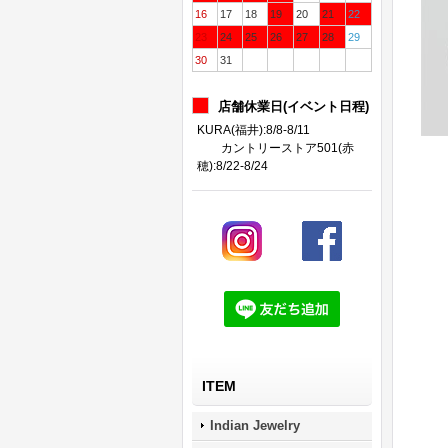
16
17
18
19
20
21
22
23
24
25
26
27
28
29
30
31
店舗休業日(イベント日程)
KURA(福井):8/8-8/11
カントリーストア501(赤
穂):8/22-8/24
ITEM
Indian Jewelry