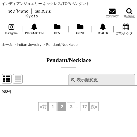
インディアンジュエリー ネックレス/TOP/ペンダント
CONTACT
商品検索
Instagram
INFORMATION
ITEM
ARTIST
DEALER
営業カレンダー
ホーム
>
Indian Jewelry
>
Pendant/Necklace
Pendant/Necklace
表示順変更
閉じる
988
件
表示数
:
«
前
1
2
3
...
17
次
»
在庫あり
並び順
: