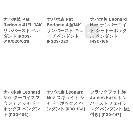
ナバホ族 Pat
ナバホ族 Pat
ナバホ族 Leonard
Bedonie #1FL 14K
Bedonie 4面14K
Nez ナンバーエイ
サンバースト ペン
サンバースト キュ
ト シャドーボック
ダント
ーブ ペンダント
ス ペンダント
[
R30S-
019/020/021
]
[
R30S-023
]
[
R30-165
]
ナバホ族 Leonard
ナバホ族 Leonard
ブラックフット族
Nez ターコイズマ
Nez スギライト シ
James Faks サン
ウンテン シャドー
ャドーボックス ペ
バースト チェイシ
ボックス ペンダン
ンダント
ング ペンダント (紐
[
R30-164
]
ト
付き)
[
R30-166
]
[
R30-147
]