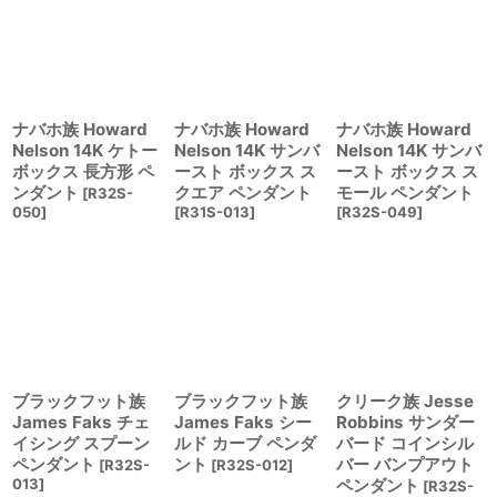
ナバホ族 Howard
ナバホ族 Howard
ナバホ族 Howard
Nelson 14K ケトー
Nelson 14K サンバ
Nelson 14K サンバ
ボックス 長方形 ペ
ースト ボックス ス
ースト ボックス ス
ンダント
クエア ペンダント
モール ペンダント
[
R32S-
050
]
[
R31S-013
]
[
R32S-049
]
ブラックフット族
ブラックフット族
クリーク族 Jesse
James Faks チェ
James Faks シー
Robbins サンダー
イシング スプーン
ルド カーブ ペンダ
バード コインシル
ペンダント
ント
バー バンプアウト
[
R32S-
[
R32S-012
]
013
]
ペンダント
[
R32S-