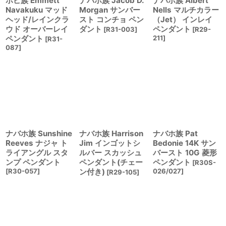
ホピ族 Emmett
ナバホ族 Jacob D.
ナバホ族 Albert
Navakuku マッド
Morgan サンバー
Nells マルチカラー
ヘッド/レインクラ
スト コンチョ ペン
（Jet） インレイ
ウド オーバーレイ
ダント
ペンダント
[
R31-003
]
[
R29-
ペンダント
211
]
[
R31-
087
]
ナバホ族 Sunshine
ナバホ族 Harrison
ナバホ族 Pat
Reeves ナジャ ト
Jim インゴットシ
Bedonie 14K サン
ライアングル スタ
ルバー スカッシュ
バースト 10G 菱形
ンプ ペンダント
ペンダント(チェー
ペンダント
[
R30S-
[
R30-057
]
ン付き)
026/027
]
[
R29-105
]