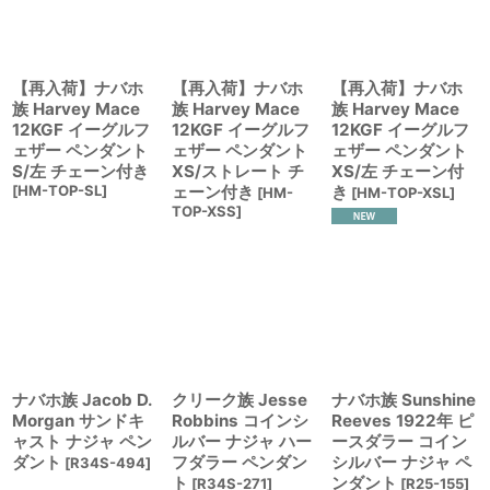
絞り込む
【再入荷】ナバホ
【再入荷】ナバホ
【再入荷】ナバホ
族 Harvey Mace
族 Harvey Mace
族 Harvey Mace
12KGF イーグルフ
12KGF イーグルフ
12KGF イーグルフ
ェザー ペンダント
ェザー ペンダント
ェザー ペンダント
S/左 チェーン付き
XS/ストレート チ
XS/左 チェーン付
[
HM-TOP-SL
]
ェーン付き
き
[
HM-
[
HM-TOP-XSL
]
TOP-XSS
]
ナバホ族 Jacob D.
クリーク族 Jesse
ナバホ族 Sunshine
Morgan サンドキ
Robbins コインシ
Reeves 1922年 ピ
ャスト ナジャ ペン
ルバー ナジャ ハー
ースダラー コイン
ダント
フダラー ペンダン
シルバー ナジャ ペ
[
R34S-494
]
ト
ンダント
[
R34S-271
]
[
R25-155
]