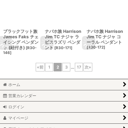
ブラックフット族
ナバホ族 Harrison
ナバホ族 Harrison
James Faks チェ
Jim TC ナジャ ラ
Jim TC ナジャ コ
イシング ペンダン
ピスラズリ ペンダ
ーラル ペンダント
ト (紐付き)
ント
[
R30-172
]
[
R30-
[
R30-171
]
146
]
«
前
1
2
3
...
17
次
»
ホーム
営業カレンダー
ログイン
マイページ