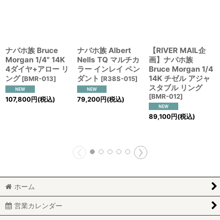
ナバホ族 Bruce
ナバホ族 Albert
【RIVER MAIL企
Morgan 1/4" 14K
Nells TQ マルチカ
画】ナバホ族
4ダイヤ+アロー リ
ラー インレイ ペン
Bruce Morgan 1/4
ング
ダント
14K チゼル アジャ
[
BMR-013
]
[
R38S-015
]
スタブル リング
[
BMR-012
]
107,800
円
(税込)
79,200
円
(税込)
89,100
円
(税込)
ホーム
営業カレンダー