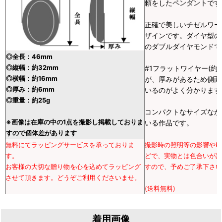
頼をした
ペンダント
です
正確で美しいチゼルワー
ザインです。ダイヤ型の
のダブルダイヤモンドで
◎全長：46mm
◎縦幅：約32mm
#1フラットワイヤー(約
◎横幅：約16mm
が、厚みがあるため側面
◎厚み：約6mm
いるのがよく分かります
◎重量：約25g
コンパクトなサイズなが
※画像は在庫の中の1点を撮影し掲載しておりま
いる作品です。
すので個体差があります
無料にてラッピングサービスを承っておりま
撮影時の照明等の影響やP
す。
どで、実物とは色合いが異
お客様の大切な贈り物を心を込めてラッピング
すので、予めご了承下さい
させて頂きます。どうぞご利用くださいませ。
(送料無料)
着用画像