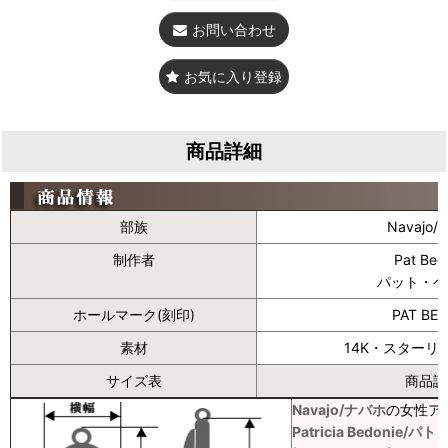
お問い合わせ
お気に入り登録
商品詳細
部族
Navajo
制作者
Pat Bed
パット・ベ
ホールマーク(刻印)
PAT BE
素材
14K・スターリ
サイズ表
商品説
Navajo/ナバホ
の女性ア
Patricia Bedonie