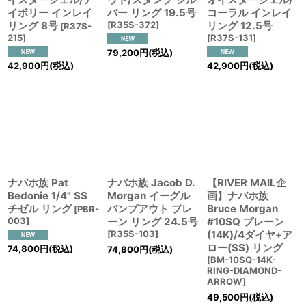
イボリー インレイ
バー リング 19.5号
コーラル インレイ
リング 8号
[
R35S-372
]
リング 12.5号
[
R37S-
215
]
[
R37S-131
]
79,200
円
(税込)
42,900
円
(税込)
42,900
円
(税込)
ナバホ族 Pat
ナバホ族 Jacob D.
【RIVER MAIL企
Bedonie 1/4" SS
Morgan イーグル
画】ナバホ族
チゼル リング
バンプアウト プレ
Bruce Morgan
[
PBR-
003
]
ーン リング 24.5号
#10SQ プレーン
[
R35S-103
]
(14K)/4ダイヤ+ア
ロー(SS) リング
74,800
円
(税込)
74,800
円
(税込)
[
BM-10SQ-14K-
RING-DIAMOND-
ARROW
]
49,500
円
(税込)