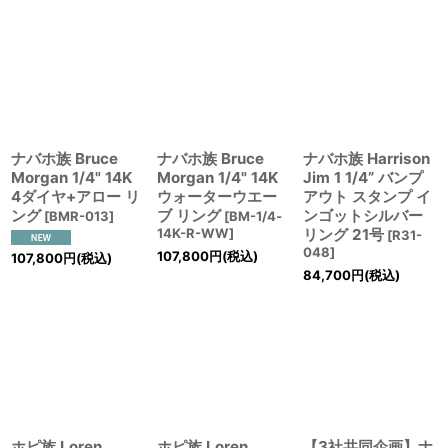
ナバホ族 Bruce
ナバホ族 Bruce
ナバホ族 Harrison
Morgan 1/4" 14K
Morgan 1/4" 14K
Jim 1 1/4” バンプ
4ダイヤ+アロー リ
ウォーターウエー
アウト スタンプ イ
ング
ブ リング
ンゴットシルバー
[
BMR-013
]
[
BM-1/4‐
14K-R-WW
]
リング 21号
[
R31-
048
]
107,800
円
(税込)
107,800
円
(税込)
84,700
円
(税込)
ホピ族 Loren
ホピ族 Loren
【3社共同企画】ナ