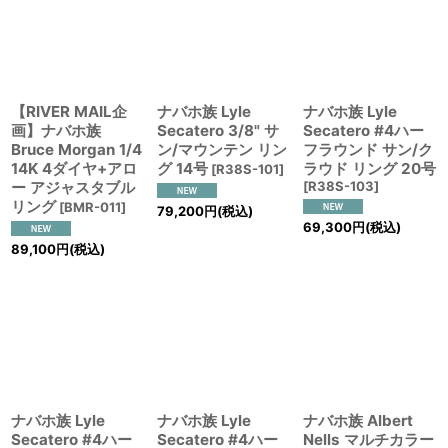
【RIVER MAIL企
ナバホ族 Lyle
ナバホ族 Lyle
画】ナバホ族
Secatero 3/8" サ
Secatero #4ハー
Bruce Morgan 1/4
ン/マウンテン リン
フラウンド サン/ク
14K 4ダイヤ+アロ
グ 14号
ラウド リング 20号
[
R38S-101
]
ー アジャスタブル
[
R38S-103
]
リング
[
BMR-011
]
79,200
円
(税込)
69,300
円
(税込)
89,100
円
(税込)
ナバホ族 Lyle
ナバホ族 Lyle
ナバホ族 Albert
Secatero #4ハー
Secatero #4ハー
Nells マルチカラー