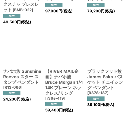
クスチャ ブレスレ
ット
[
BMB-022
]
97,900
円
(税込)
79,200
円
(税込)
49,500
円
(税込)
ナバホ族 Sunshine
【RIVER MAIL企
ブラックフット族
Reeves スター ス
画】ナバホ族
James Faks バス
タンプ ペンダント
Bruce Morgan 1/4
ケット チェイシン
[
R13-066
]
14K プレーン ネッ
グ ペンダント
クレス/リング
[
R37S-187
]
[
r36s-419
]
24,200
円
(税込)
89,100
円
(税込)
59,400
円
(税込)