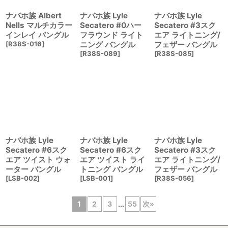
ナバホ族 Albert
ナバホ族 Lyle
ナバホ族 Lyle
Nells マルチカラー
Secatero #0ハー
Secatero #3スク
インレイ バングル
フラウンド ライト
エア ライトニング/
[
R38S-016
]
ニング バングル
フェザー バングル
[
R38S-089
]
[
R38S-085
]
ナバホ族 Lyle
ナバホ族 Lyle
ナバホ族 Lyle
Secatero #6スク
Secatero #6スク
Secatero #3スク
エア ツイスト ウォ
エア ツイスト ライ
エア ライトニング/
ーター バングル
トニング バングル
フェザー バングル
[
LSB-002
]
[
LSB-001
]
[
R38S-056
]
1
2
3
...
55
次
»