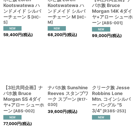
Kootswatewa ハ
Kootswatewa ハ
バホ族 Bruce
ンドメイド シルバ
ンドメイド シルバ
Morgan 14K 4ダイ
ーチェーン S
ーチェーン M
ヤ+アロー シューホ
[
HC-
[
HC-
S
]
M
]
ーン
[
ABS-001
]
59,400
円
(税込)
68,200
円
(税込)
99,000
円
(税込)
【3社共同企画】ナ
ナバホ族 Sunshine
クリーク族 Jesse
バホ族 Bruce
Reeves スタンプワ
Robbins Lone
Morgan SS 4ダイ
ーク スプーン
Mtn. コインシルバ
[
R17-
ヤ+アロー シューホ
030
]
ー バングル "5
ーン
3/4"
[
ABS-002
]
[
R38S-253
]
39,600
円
(税込)
77,000
円
(税込)