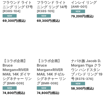
フラウンド ライト
フラウンド ライト
インレイ リング
ニング リング 17号
ニング リング 14号
[
ANR-001
]
[
R38S-104
]
[
R38S-105
]
79,200
円
(税込)
69,300
円
(税込)
69,300
円
(税込)
【コラボ企画】
【コラボ企画】
ナバホ族 Jacob D.
Bruce
Bruce
Morgan 11ga クラ
Morgan×RIVER
Morgan×RIVER
ウン ハンドスタン
MAIL 14K ダイヤ
MAIL 14K チゼル
プ バンド リング 19
シグネチャー リン
シグネチャー リン
号
[
R37S-376
]
グ
グ
[
BMR-009
]
[
BMR-008
]
58,300
円
(税込)
74,800
円
(税込)
74,800
円
(税込)