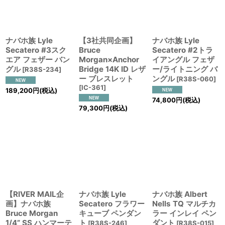
並び順
:
絞り込む
ナバホ族 Lyle
【3社共同企画】
ナバホ族 Lyle
Secatero #3スク
Bruce
Secatero #2トラ
エア フェザー バン
Morgan×Anchor
イアングル フェザ
グル
Bridge 14K ID レザ
ー/ライトニング バ
[
R38S-234
]
ー ブレスレット
ングル
[
R38S-060
]
[
IC-361
]
189,200
円
(税込)
74,800
円
(税込)
79,300
円
(税込)
【RIVER MAIL企
ナバホ族 Lyle
ナバホ族 Albert
画】ナバホ族
Secatero フラワー
Nells TQ マルチカ
Bruce Morgan
キューブ ペンダン
ラー インレイ ペン
1/4” SS ハンマーテ
ト
ダント
[
R38S-246
]
[
R38S-015
]