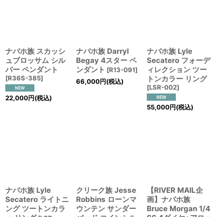
ナバホ族 スカッシ
ナバホ族 Darryl
ナバホ族 Lyle
ュブロッサム シル
Begay 4スター ペ
Secatero フォーデ
バー ペンダント
ンダント
ィレクション ツー
[
R13-091
]
[
R36S-385
]
トンカラー リング
66,000
円
(税込)
[
LSR-002
]
22,000
円
(税込)
55,000
円
(税込)
ナバホ族 Lyle
クリーク族 Jesse
【RIVER MAIL企
Secatero ライトニ
Robbins ローンマ
画】ナバホ族
ング ツートンカラ
ウンテン サンダー
Bruce Morgan 1/4