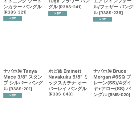
イトニング ツート
10ga フラワー バン
エア レインフォー
ンカラー バングル
グル
ル/フェザー バング
[
R38S-241
]
[
R38S-321
]
ル
[
R38S-236
]
ナバホ族 Tanya
ホピ族 Emmett
ナバホ族 Bruce
Mace 3/8" スタン
Navakuku 5/8" ミ
Morgan #6SQ プ
プ シルバー バング
ックスカチナ オー
レーン(SS)/4ダイ
ル
バーレイ バングル
ヤ+アロー(SS) バ
[
R38S-201
]
[
R38S-048
]
ングル
[
BMB-020
]