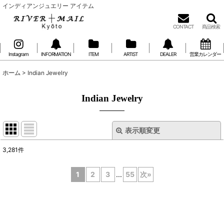
インディアンジュエリー アイテム
CONTACT
商品検索
Instagram
INFORMATION
ITEM
ARTIST
DEALER
営業カレンダー
ホーム
>
Indian Jewelry
Indian Jewelry
表示順変更
閉じる
3,281
件
サブカテゴリ
:
1
2
3
...
55
次
»
表示数
:
在庫あり