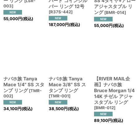
ー リング
バード コインシル
SS 4ダイヤ+アロー
[
LSR-
003
]
バー リング 12号
アジャスタブル リ
[
R37S-442
]
ング
[
BMR-014
]
55,000
円
(税込)
187,000
円
(税込)
55,000
円
(税込)
ナバホ族 Tanya
ナバホ族 Tanya
【RIVER MAIL企
Mace 1/4" SS スタ
Mace 3/8" SS ス
画】ナバホ族
ンプ リング
タンプ リング
Bruce Morgan 1/4
[
TMR-
002
]
[
TMR-001
]
14K チゼル アジャ
スタブル リング
[
BMR-012
]
34,100
円
(税込)
38,500
円
(税込)
89,100
円
(税込)