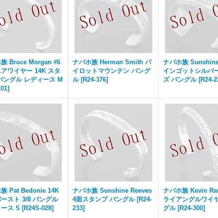
 Bruce Morgan #6
ナバホ族 Herman Smith パ
ナバホ族 Sunshine
アワイヤー 14K スタ
イロットマウンテン バング
インゴットシルバー
バングル レディース M
ル
[
R24-376
]
ズ バングル
[
R24-2
101
]
 Pat Bedonie 14K
ナバホ族 Sunshine Reeves
ナバホ族 Kevin Ra
ースト 3/8 バングル
4面スタンプ バングル
[
R24-
ライアングルワイヤ
ース S
[
R24S-028
]
233
]
グル
[
R24-300
]