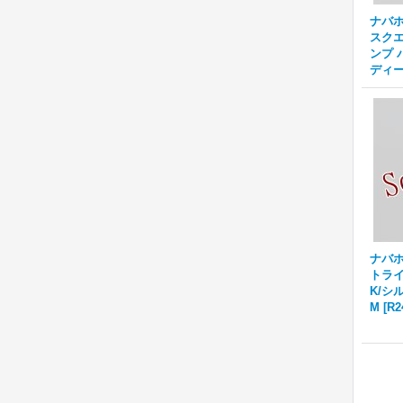
ナバホ族
スクエ
ンプ 
ディー
ナバホ族
トライ
K/シ
M
[
R2