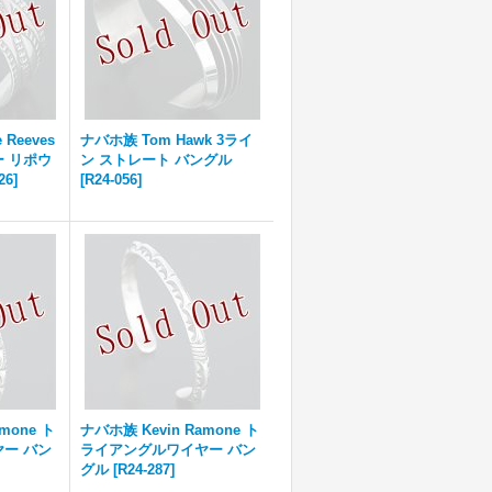
 Reeves
ナバホ族 Tom Hawk 3ライ
 リポウ
ン ストレート バングル
26
]
[
R24-056
]
mone ト
ナバホ族 Kevin Ramone ト
ー バン
ライアングルワイヤー バン
グル
[
R24-287
]