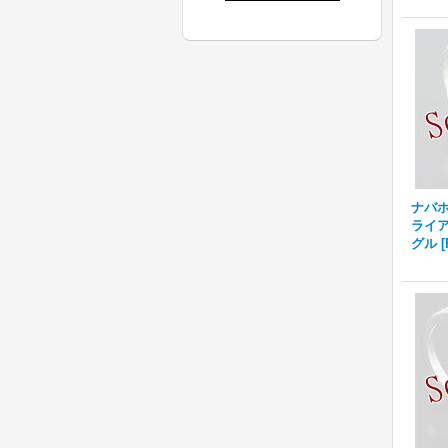
ナバホ族
ライア
グル
[