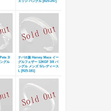
エッジ バングル
[
R25-247
]
ete 3/
ナバホ族 Harvey Mace イー
バングル
グルフェザー 12KGF 3/8 バ
ングル メンズ S/レディース
L
[
R25-181
]