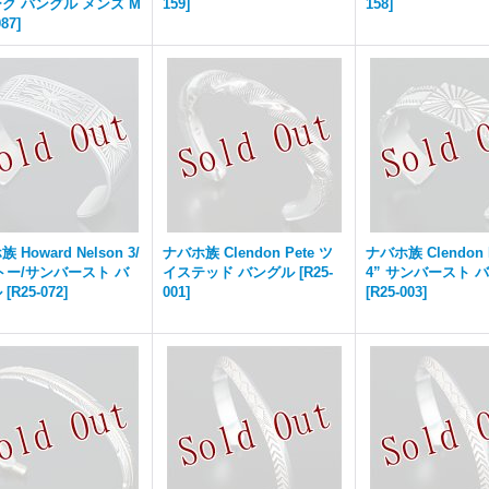
ク バングル メンズ M
159
]
158
]
087
]
 Howard Nelson 3/
ナバホ族 Clendon Pete ツ
ナバホ族 Clendon P
ケトー/サンバースト バ
イステッド バングル
[
R25-
4” サンバースト 
ル
[
R25-072
]
001
]
[
R25-003
]