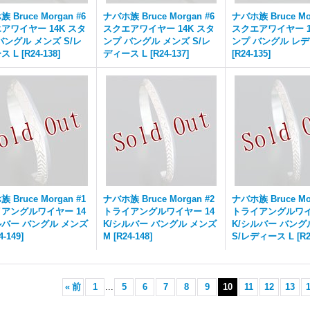
 Bruce Morgan #6
ナバホ族 Bruce Morgan #6
ナバホ族 Bruce Mor
アワイヤー 14K スタ
スクエアワイヤー 14K スタ
スクエアワイヤー 1
バングル メンズ S/レ
ンプ バングル メンズ S/レ
ンプ バングル レデ
ス L
[
R24-138
]
ディース L
[
R24-137
]
[
R24-135
]
 Bruce Morgan #1
ナバホ族 Bruce Morgan #2
ナバホ族 Bruce Mor
アングルワイヤー 14
トライアングルワイヤー 14
トライアングルワイ
ルバー バングル メンズ
K/シルバー バングル メンズ
K/シルバー バング
4-149
]
M
[
R24-148
]
S/レディース L
[
R2
«
前
1
...
5
6
7
8
9
10
11
12
13