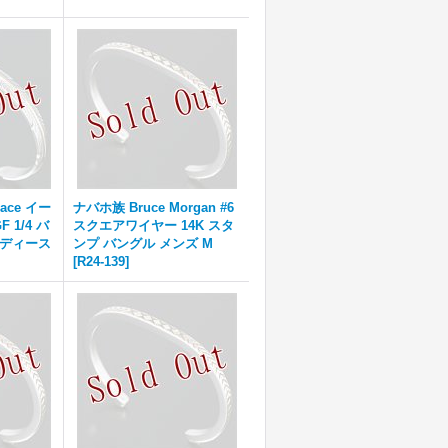
ace イー
ナバホ族 Bruce Morgan #6
 1/4 バ
スクエアワイヤー 14K スタ
レディース
ンプ バングル メンズ M
[
R24-139
]