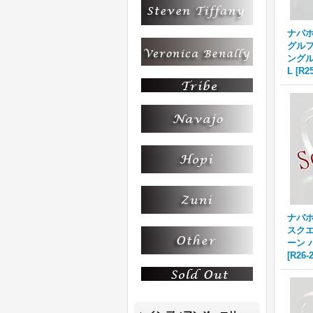
ナバホ族
グルフェ
ングル
L
[
R25
ナバホ族
スクエ
ーン 
[
R26-