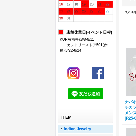
16
17
18
19
20
21
22
23
24
25
26
27
28
29
3,281
30
31
店舗休業日(イベント日程)
KURA(福井):8/8-8/11
カントリーストア501(赤
穂):8/22-8/24
ナバホ族
チカラ
メンズ
ITEM
[
R25-
Indian Jewelry