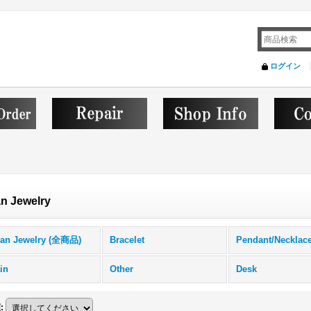
ログイン
an Jewelry
ian Jewelry (全商品)
Bracelet
Pendant/Necklac
in
Other
Desk
順
: