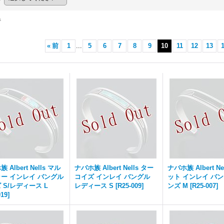
件
«
前
1
...
5
6
7
8
9
10
11
12
13
 Albert Nells マル
ナバホ族 Albert Nells ター
ナバホ族 Albert Ne
ー インレイ バングル
コイズ インレイ バングル
ット インレイ バン
 S/レディース L
レディース S
[
R25-009
]
ンズ M
[
R25-007
]
019
]