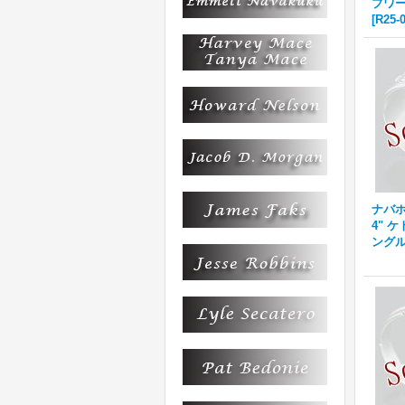
プワー
[
R25-
ナバホ族
4" 
ング