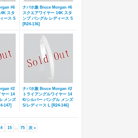
gan #6
ナバホ族 Bruce Morgan #6
4K スタ
スクエアワイヤー 14K スタ
ィース S
ンプ バングル レディース S
[
R24-136
]
gan #2
ナバホ族 Bruce Morgan #2
ヤー 14
トライアングルワイヤー 14
ル メンズ
K/シルバー バングル メンズ
4-147
]
S/レディース L
[
R24-146
]
14
15
...
75
次
»