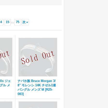
14
15
...
75
次
»
lls ジェ
ナバホ族 Bruce Morgan 3/
グル メ
8" モレンシ 14K チゼル1連
バングル メンズ M
[
R25-
083
]