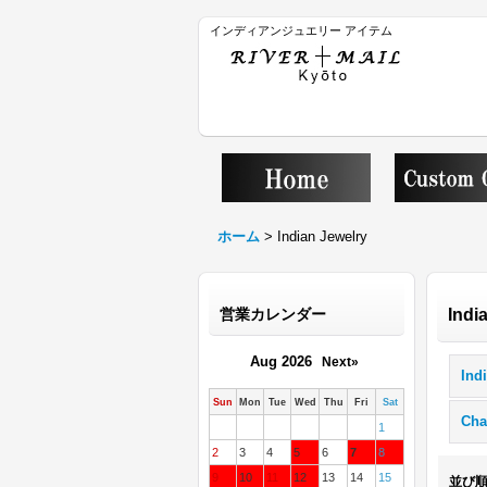
インディアンジュエリー アイテム
ホーム
>
Indian Jewelry
営業カレンダー
Indi
Aug 2026
Next»
Ind
Sun
Mon
Tue
Wed
Thu
Fri
Sat
Cha
1
2
3
4
5
6
7
8
9
10
11
12
13
14
15
並び