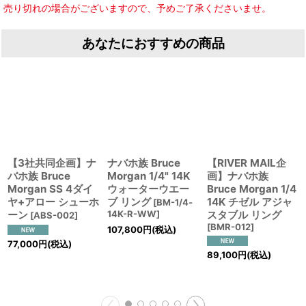
売り切れの場合がございますので、予めご了承くださいませ。
あなたにおすすめの商品
【3社共同企画】ナ
ナバホ族 Bruce
【RIVER MAIL企
バホ族 Bruce
Morgan 1/4" 14K
画】ナバホ族
Morgan SS 4ダイ
ウォーターウエー
Bruce Morgan 1/4
ヤ+アロー シューホ
ブ リング
14K チゼル アジャ
[
BM-1/4‐
ーン
14K-R-WW
]
スタブル リング
[
ABS-002
]
[
BMR-012
]
107,800
円
(税込)
77,000
円
(税込)
89,100
円
(税込)