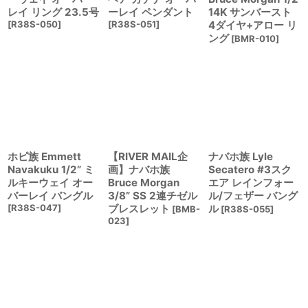
レイ リング 23.5号
ーレイ ペンダント
14K サンバースト
[
R38S-050
]
[
R38S-051
]
4ダイヤ+アロー リ
ング
[
BMR-010
]
ホピ族 Emmett
【RIVER MAIL企
ナバホ族 Lyle
Navakuku 1/2” ミ
画】ナバホ族
Secatero #3スク
ルキーウェイ オー
Bruce Morgan
エア レインフォー
バーレイ バングル
3/8” SS 2連チゼル
ル/フェザー バング
[
R38S-047
]
ブレスレット
ル
[
BMB-
[
R38S-055
]
023
]