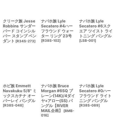
絞り込む
クリーク族 Jesse
ナバホ族 Lyle
ナバホ族 Lyle
Robbins サンダー
Secatero #4ハー
Secatero #6スク
バード コインシル
フラウンド ウォー
エア ツイスト ライ
バー スタンプ ペン
ター リング 23号
トニング バングル
ダント
[
R38S-102
]
[
LSB-001
]
[
R34S-273
]
ホピ族 Emmett
ナバホ族 Bruce
ナバホ族 Lyle
Navakuku 5/8" ミ
Morgan #6SQ プ
Secatero #0ハー
ックスカチナ オー
レーン(14K)/4ダイ
フラウンド ライト
バーレイ バングル
ヤ+アロー(SS) バ
ニング バングル
[
R38S-048
]
ングル【RIVER
[
R38S-089
]
MAIL企画】
[
BMB-
016
]