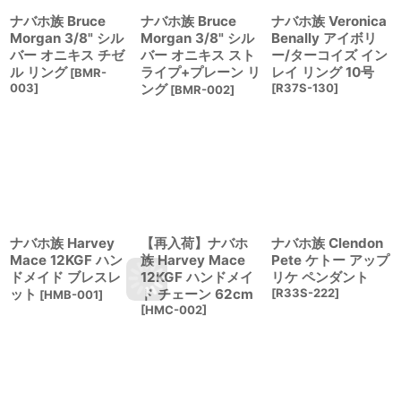
ナバホ族 Bruce
ナバホ族 Bruce
ナバホ族 Veronica
Morgan 3/8" シル
Morgan 3/8" シル
Benally アイボリ
バー オニキス チゼ
バー オニキス スト
ー/ターコイズ イン
ル リング
ライプ+プレーン リ
レイ リング 10号
[
BMR-
003
]
ング
[
R37S-130
]
[
BMR-002
]
ナバホ族 Harvey
【再入荷】ナバホ
ナバホ族 Clendon
Mace 12KGF ハン
族 Harvey Mace
Pete ケトー アップ
ドメイド ブレスレ
12KGF ハンドメイ
リケ ペンダント
ット
ド チェーン 62cm
[
R33S-222
]
[
HMB-001
]
[
HMC-002
]