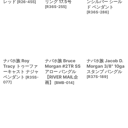
レッド
リング 17.5号
ンシルバー シール
[
R26-455
]
[
R36S-255
]
ド ペンダント
[
R36S-286
]
ナバホ族 Roy
ナバホ族 Bruce
ナバホ族 Jacob D.
Tracy トゥーファ
Morgan #2TR SS
Morgan 3/8" 10ga
ーキャスト ナジャ
アロー バングル
スタンプ バングル
ペンダント
【RIVER MAIL企
[
R37S-189
]
[
R35S-
077
]
画】
[
BMB-014
]