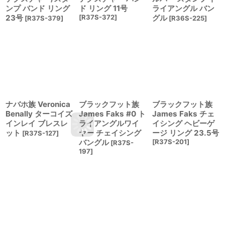
ンプ バンド リング
ド リング 11号
ライアングル バン
23号
[
R37S-372
]
グル
[
R37S-379
]
[
R36S-225
]
ナバホ族 Veronica
ブラックフット族
ブラックフット族
Benally ターコイズ
James Faks #0 ト
James Faks チェ
インレイ ブレスレ
ライアングルワイ
イシング ヘビーゲ
ット
ヤー チェイシング
ージ リング 23.5号
[
R37S-127
]
バングル
[
R37S-201
]
[
R37S-
197
]