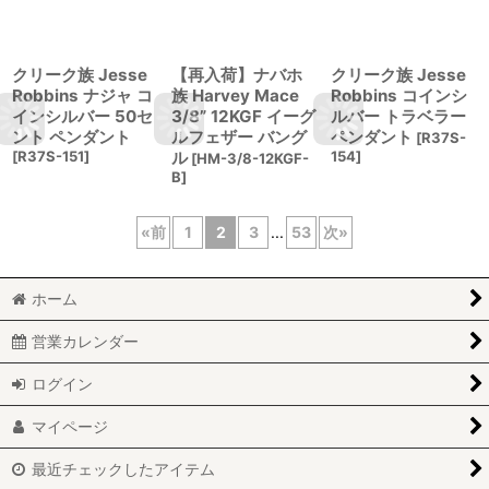
クリーク族 Jesse
【再入荷】ナバホ
クリーク族 Jesse
Robbins ナジャ コ
族 Harvey Mace
Robbins コインシ
インシルバー 50セ
3/8” 12KGF イーグ
ルバー トラベラー
ント ペンダント
ルフェザー バング
ペンダント
[
R37S-
[
R37S-151
]
ル
154
]
[
HM-3/8-12KGF-
B
]
«
前
1
2
3
...
53
次
»
ホーム
営業カレンダー
ログイン
マイページ
最近チェックしたアイテム