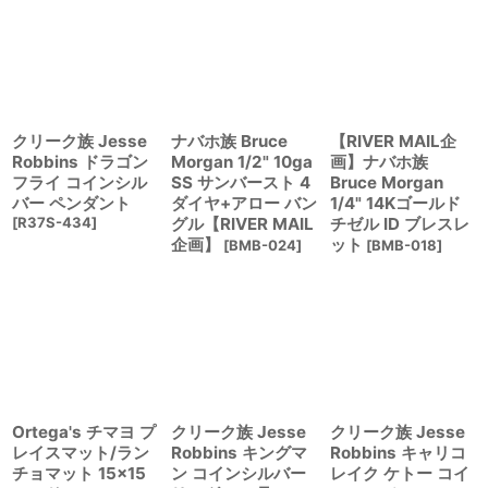
クリーク族 Jesse
ナバホ族 Bruce
【RIVER MAIL企
Robbins ドラゴン
Morgan 1/2" 10ga
画】ナバホ族
フライ コインシル
SS サンバースト 4
Bruce Morgan
バー ペンダント
ダイヤ+アロー バン
1/4" 14Kゴールド
[
R37S-434
]
グル【RIVER MAIL
チゼル ID ブレスレ
企画】
ット
[
BMB-024
]
[
BMB-018
]
Ortega's チマヨ プ
クリーク族 Jesse
クリーク族 Jesse
レイスマット/ラン
Robbins キングマ
Robbins キャリコ
チョマット 15×15
ン コインシルバー
レイク ケトー コイ