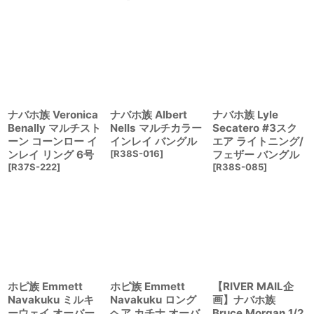
ナバホ族 Veronica
ナバホ族 Albert
ナバホ族 Lyle
Benally マルチスト
Nells マルチカラー
Secatero #3スク
ーン コーンロー イ
インレイ バングル
エア ライトニング/
ンレイ リング 6号
[
R38S-016
]
フェザー バングル
[
R37S-222
]
[
R38S-085
]
ホピ族 Emmett
ホピ族 Emmett
【RIVER MAIL企
Navakuku ミルキ
Navakuku ロング
画】ナバホ族
ーウェイ オーバー
ヘア カチナ オーバ
Bruce Morgan 1/2