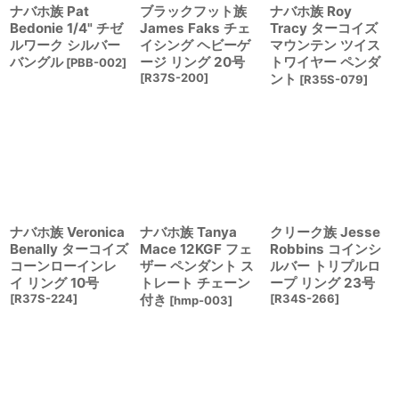
ナバホ族 Pat
ブラックフット族
ナバホ族 Roy
Bedonie 1/4" チゼ
James Faks チェ
Tracy ターコイズ
ルワーク シルバー
イシング ヘビーゲ
マウンテン ツイス
バングル
ージ リング 20号
トワイヤー ペンダ
[
PBB-002
]
[
R37S-200
]
ント
[
R35S-079
]
ナバホ族 Veronica
ナバホ族 Tanya
クリーク族 Jesse
Benally ターコイズ
Mace 12KGF フェ
Robbins コインシ
コーンローインレ
ザー ペンダント ス
ルバー トリプルロ
イ リング 10号
トレート チェーン
ープ リング 23号
[
R37S-224
]
付き
[
R34S-266
]
[
hmp-003
]