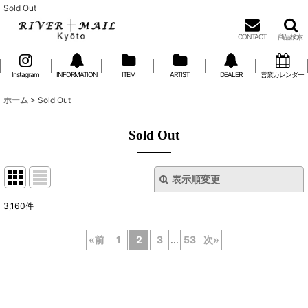
Sold Out
CONTACT
商品検索
Instagram
INFORMATION
ITEM
ARTIST
DEALER
営業カレンダー
ホーム
>
Sold Out
Sold Out
表示順変更
閉じる
3,160
件
表示数
:
«
前
1
2
3
...
53
次
»
在庫あり
並び順
: