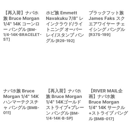
【再入荷】ナバホ
ホピ族 Emmett
ブラックフット族
族 Bruce Morgan
Navakuku 7/8” レ
James Faks スク
1/4" 14K コーンロ
インクラウド/ライ
エアワイヤー チェ
ー バングル
トニング オーバー
イシング バングル
[
BM-
1/4-14K-BRACELET-
レイ/スタンプ バン
[
R37S-199
]
ST
]
グル
[
R29-192
]
ナバホ族 Bruce
【再入荷】ナバホ
【RIVER MAIL企
Morgan 1/4" 14K
族 Bruce Morgan
画】ナバホ族
ハンマーテクスチ
1/4" 14Kゴールド
Bruce Morgan
ャ バングル
ストライプ+プレー
1/4" 14K サークル
[
BMB-
011
]
ン バングル
+ストライプ バング
[
BM-
1/4-14K-B-SP
]
ル
[
BMB-017
]