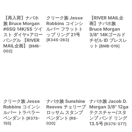
【再入荷】ナバホ
クリーク族 Jesse
【RIVER MAIL企
族 Bruce Morgan
Robbins コインシ
画】ナバホ族
#6SQ 14K/SS ツイ
ルバー フラットト
Bruce Morgan
スト ダイヤ+アロー
ップ リング 21号
3/8" 14Kゴールド
バングル 【RIVER
[
R34S-263
]
チゼル ID ブレスレ
MAIL企画】
ット
[
BMB-
[
BMB-019
]
002
]
クリーク族 Jesse
ナバホ族 Sunshine
ナバホ族 Jacob D.
Robbins コインシ
Reeves チェリーブ
Morgan 3/8" 12ga
ルバー トラベラー
ロッサム スタンプ
テクスチャー/スタ
ペンダント
ペンダント
ンプ バンド リング
[
R37S-
[
R8-
155
]
020
]
13.5号
[
R37S-377
]