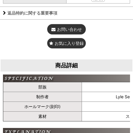
返品特約に関する重要事項
お問い合わせ
お気に入り登録
商品詳細
部族
制作者
Lyle S
ホールマーク(刻印)
素材
ス