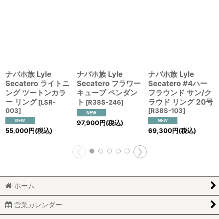
ナバホ族 Lyle
ナバホ族 Lyle
ナバホ族 Lyle
Secatero ライトニ
Secatero フラワー
Secatero #4ハー
ング ツートンカラ
キューブ ペンダン
フラウンド サン/ク
ー リング
ト
ラウド リング 20号
[
LSR-
[
R38S-246
]
003
]
[
R38S-103
]
97,900
円
(税込)
55,000
円
(税込)
69,300
円
(税込)
ホーム
営業カレンダー