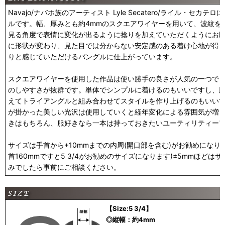
Navajo/ナバホ族のアーティスト Lyle Secatero/ライル・セ
ルです。幅、厚みとも約4mmのスクエアワイヤーを用いて、波紋を
見る角度で表情に変化が出るように捻りを加えていただくようにお
に形状が変わり、見た目では分からない安定感のある着け心地が得
りと感じていただけるバングルに仕上がっています。
スクエアワイヤーを使用した作品は使い勝手の良さが人気の一つで
のしやすさが抜群です。単体でシンプルに着けるのもいいですし、
えてトライアングルと組み合わせてスタイルを作り上げるのもいい
が掛かった美しい光沢は使用していくと経年変化による雰囲気が増
きはもちろん、服好きなら一本は持っておきたいユーティリティー
サイズは手首から+10mmまでの内周(開口部を含む)がお勧めになり
首160mmですと5 3/4がお勧めのサイズになります)±5mmほど
みでしたら事前にご相談ください。
【Size:5 3/4】
◎縦幅：約4mm