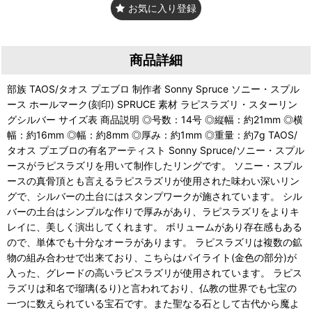
お気に入り登録
商品詳細
部族 TAOS/タオス プエブロ 制作者 Sonny Spruce ソニー・スプル
ース ホールマーク(刻印) SPRUCE 素材 ラピスラズリ・スターリン
グシルバー サイズ表 商品説明 ◎号数：14号 ◎縦幅：約21mm ◎横
幅：約16mm ◎幅：約8mm ◎厚み：約1mm ◎重量：約7g TAOS/
タオス プエブロの有名アーティスト Sonny Spruce/ソニー・スプル
ースがラピスラズリを用いて制作したリングです。 ソニー・スプル
ースの真骨頂とも言えるラピスラズリが使用された味わい深いリン
グで、シルバーの土台にはスタンプワークが施されています。 シル
バーの土台はシンプルな作りで厚みがあり、ラピスラズリをよりキ
レイに、美しく演出してくれます。 ボリュームがあり存在感もある
ので、単体でも十分なオーラがあります。 ラピスラズリは複数の鉱
物の組み合わせで出来ており、こちらはパイライト(金色の部分)が
入った、グレードの高いラピスラズリが使用されています。 ラピス
ラズリは和名で瑠璃(るり)と言われており、仏教の世界でも七宝の
一つに数えられている宝石です。また聖なる石として古代から魔よ