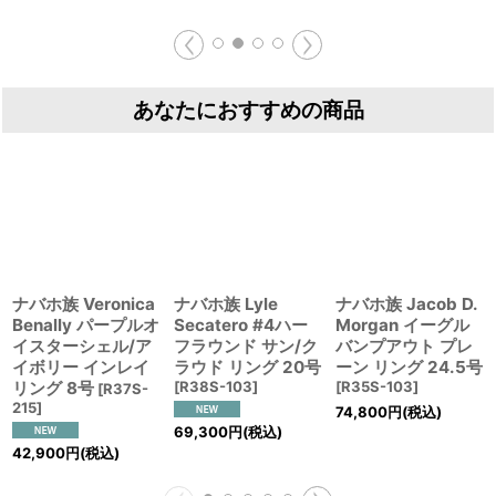
あなたにおすすめの商品
ナバホ族 Veronica
ナバホ族 Lyle
ナバホ族 Jacob D.
Benally パープルオ
Secatero #4ハー
Morgan イーグル
イスターシェル/ア
フラウンド サン/ク
バンプアウト プレ
イボリー インレイ
ラウド リング 20号
ーン リング 24.5号
リング 8号
[
R38S-103
]
[
R35S-103
]
[
R37S-
215
]
74,800
円
(税込)
69,300
円
(税込)
42,900
円
(税込)