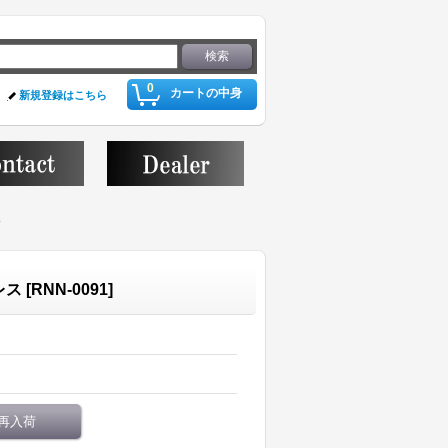
0
カートの中身
新規登録はこちら
ス
レス
[
RNN-0091
]
再入荷