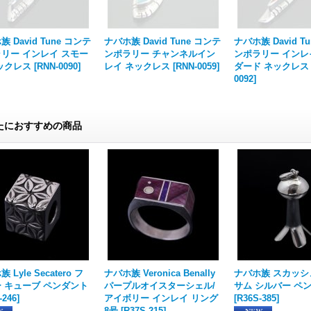
 David Tune コンテ
ナバホ族 David Tune コンテ
ナバホ族 David T
リー インレイ スモー
ンポラリー チャンネルイン
ンポラリー インレ
ックレス
[
RNN-0090
]
レイ ネックレス
[
RNN-0059
]
ダード ネックレス
0092
]
たにおすすめの商品
 Lyle Secatero フ
ナバホ族 Veronica Benally
ナバホ族 スカッシ
 キューブ ペンダント
パープルオイスターシェル/
サム シルバー ペ
-246
]
アイボリー インレイ リング
[
R36S-385
]
8号
[
R37S-215
]