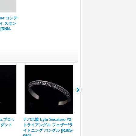
une コンテ
イ スタン
[
RNN-
ュブロッ
ナバホ族 Lyle Secatero #2
ナバホ族 Sunshine Reeves
ンダント
トライアングル フェザー/ラ
スター スタンプ ペンダント
イトニング バングル
[
R38S-
[
R13-066
]
060
]