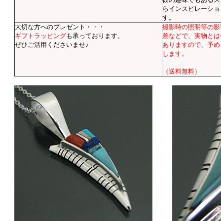
らインスピレーショ
す。
大切な方へのプレゼント・・・
撮影時の照明等の影
ギフトラッピング
も承っております。
差などで、実物とは
ぜひご活用くださいませ♪
ありますので、予め
します。
（送料無料）