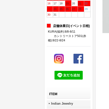
16
17
18
19
20
21
22
23
24
25
26
27
28
29
30
31
店舗休業日(イベント日程)
KURA(福井):8/8-8/11
カントリーストア501(赤
穂):8/22-8/24
ITEM
Indian Jewelry