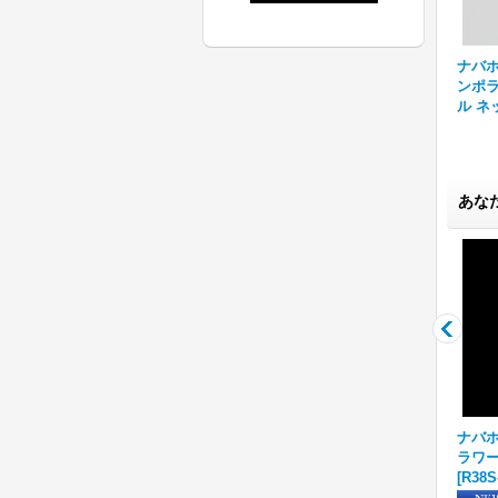
ナバホ族
ンポラ
ル ネ
あな
Q マ
ナバホ族 Lyle Secatero フ
ナバホ族 Darryl Begay 4ス
ナバホ族
ンダ
ォーディレクション ツート
ター ペンダント
[
R13-091
]
ラワー
ンカラー リング
[
LSR-002
]
66,000円
(税込)
[
R38S