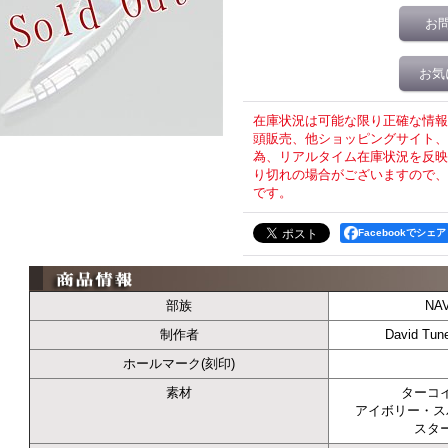
お
お気
在庫状況は可能な限り正確な情報
頭販売、他ショッピングサイト、T
為、リアルタイム在庫状況を反映
り切れの場合がございますので、
です。
Facebookでシェア
部族
NA
制作者
David 
ホールマーク(刻印)
素材
ターコ
アイボリー・ス
スタ