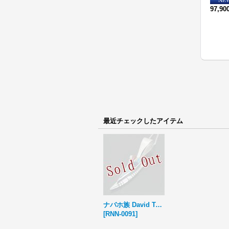
55,000円
(税込)
97,9
最近チェックしたアイテム
ナバホ族 David Tune コンテンポラリー インレイ スモール ネックレス
[
RNN-0091
]