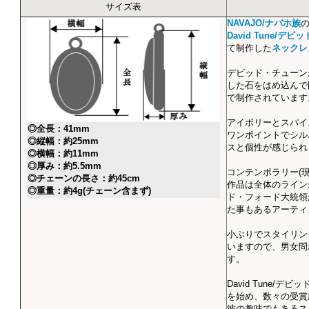
サイズ表
NAVAJO/ナバホ族
David Tune/デ
て制作した
ネックレ
デビッド・チューン
した石をはめ込んで
で制作されています
アイボリーとスパイ
◎全長：41mm
ワンポイントでシル
◎縦幅：約25mm
スと個性が感じられ
◎横幅：約11mm
◎厚み：約5.5mm
コンテンポラリー(
◎チェーンの長さ：約45cm
作品は全体のライン
◎重量：約4g(チェーン含まず)
ド・フォード大統領
た事もあるアーティ
小ぶりでスタイリン
いますので、男女問
す。
David Tune/デ
を始め、数々の受賞
彼の趣味でもあるス