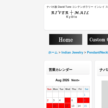
ナバホ族 David Tune コンテンポラリー インレ
ホーム
>
Indian Jewelry
>
Pendant/Neck
営業カレンダー
ナバ
Aug 2026
Next»
Sun
Mon
Tue
Wed
Thu
Fri
Sat
1
2
3
4
5
6
7
8
9
10
11
12
13
14
15