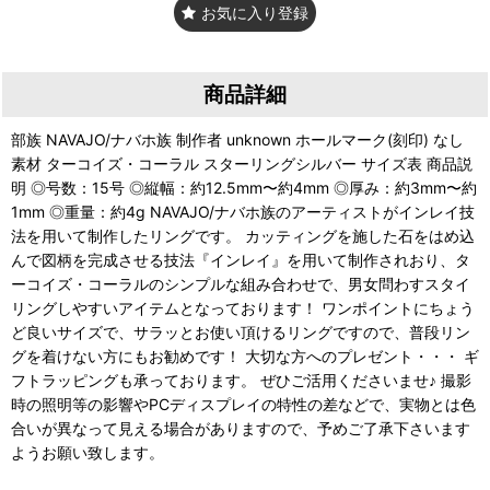
お気に入り登録
商品詳細
部族 NAVAJO/ナバホ族 制作者 unknown ホールマーク(刻印) なし
素材 ターコイズ・コーラル スターリングシルバー サイズ表 商品説
明 ◎号数：15号 ◎縦幅：約12.5mm〜約4mm ◎厚み：約3mm〜約
1mm ◎重量：約4g NAVAJO/ナバホ族のアーティストがインレイ技
法を用いて制作したリングです。 カッティングを施した石をはめ込
んで図柄を完成させる技法『インレイ』を用いて制作されおり、タ
ーコイズ・コーラルのシンプルな組み合わせで、男女問わすスタイ
リングしやすいアイテムとなっております！ ワンポイントにちょう
ど良いサイズで、サラッとお使い頂けるリングですので、普段リン
グを着けない方にもお勧めです！ 大切な方へのプレゼント・・・ ギ
フトラッピングも承っております。 ぜひご活用くださいませ♪ 撮影
時の照明等の影響やPCディスプレイの特性の差などで、実物とは色
合いが異なって見える場合がありますので、予めご了承下さいます
ようお願い致します。