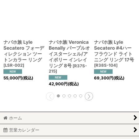
ナバホ族 Lyle
ナバホ族 Veronica
ナバホ族 Lyle
Secatero フォーデ
Benally パープルオ
Secatero #4ハー
ィレクション ツー
イスターシェル/ア
フラウンド ライト
トンカラー リング
イボリー インレイ
ニング リング 17号
[
LSR-002
]
リング 8号
[
R38S-104
]
[
R37S-
215
]
55,000
円
(税込)
69,300
円
(税込)
42,900
円
(税込)
ホーム
営業カレンダー