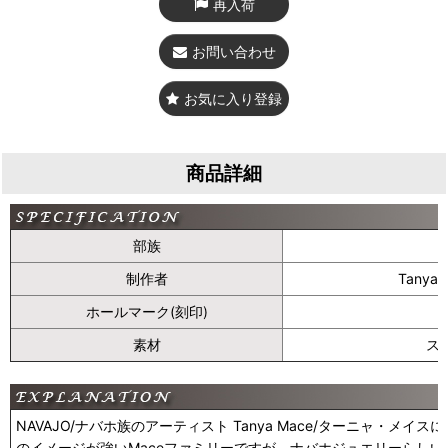
再入荷
お問い合わせ
お気に入り登録
商品詳細
部族
制作者
Tany
ホールマーク(刻印)
素材
ス
NAVAJO/ナバホ族のアーティスト Tanya Mace/ターニャ・メ
のイメージが強いMaceファミリーですが、ナバホジュエリーらし