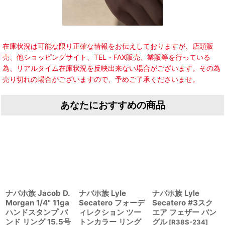
在庫状況は可能な限り正確な情報をお伝えしておりますが、店頭販
売、他ショッピングサイト、TEL・FAX販売、業販等を行っている
為、リアルタイム在庫状況を反映出来ない場合がございます。その為
売り切れの場合がございますので、予めご了承くださいませ。
あなたにおすすめの商品
ナバホ族 Jacob D.
ナバホ族 Lyle
ナバホ族 Lyle
Morgan 1/4" 11ga
Secatero フォーデ
Secatero #3スク
ハンドスタンプ バ
ィレクション ツー
エア フェザー バン
ンド リング 15.5号
トンカラー リング
グル
[
R38S-234
]