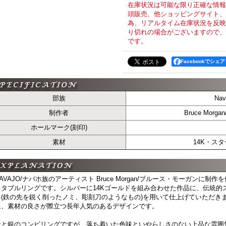
在庫状況は可能な限り正確な情報
頭販売、他ショッピングサイト、T
為、リアルタイム在庫状況を反映
り切れの場合がございますので、
です。
Facebookでシェア
部族
Na
制作者
Bruce Mor
ホールマーク(刻印)
素材
14K・ス
AVAJO/ナバホ族のアーティスト Bruce Morgan/ブルース・モーガンに制作
スタブルリングです。シルバーに14Kゴールドを組み合わせた作品に、伝統的
ネ(鉄の先を鋭く削ったノミ、彫刻刀のようなもの)を用いて仕上げていただき
象、素材の良さが際立つ長年人気のあるデザインです。
金と銀のコンビリングですが、落ち着いた色味といやらしさのない上品な雰囲