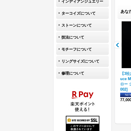
インディアンジュエリー
あな
ターコイズについて
ストーンについて
技法について
モチーフについて
リングサイズについて
修理について
an
【3社共同企画】ナバホ族 Br
【RIVER MAIL企画】ナバホ
【3社
シル
uce Morgan 14K 4ダイヤ
族 Bruce Morgan 1/4 14K
uce 
-
+アロー シューホーン
[
ABS-
プレーン ネックレス/リング
ロー 
001
]
[
r36s-419
]
002
]
99,000円
(税込)
59,400円
(税込)
77,0