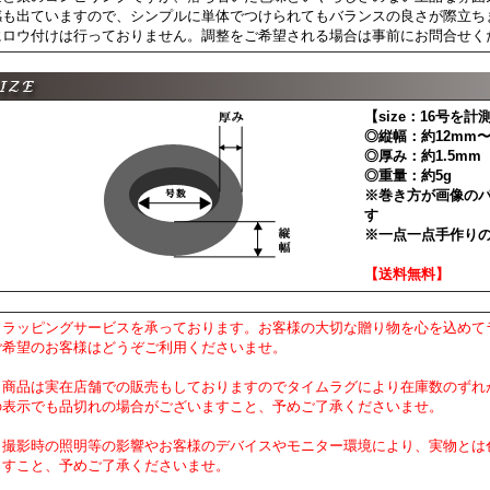
感も出ていますので、シンプルに単体でつけられてもバランスの良さが際立ち
にロウ付けは行っておりません。調整をご希望される場合は事前にお問合せく
【size：16号を計
◎縦幅：約12mm〜
◎厚み：約1.5mm
◎重量：約5g
※巻き方が画像の
す
※一点一点手作り
【送料無料】
・ラッピングサービスを承っております。お客様の大切な贈り物を心を込めて
ご希望のお客様はどうぞご利用くださいませ。
・商品は実在店舗での販売もしておりますのでタイムラグにより在庫数のずれ
の表示でも品切れの場合がございますこと、予めご了承くださいませ。
・撮影時の照明等の影響やお客様のデバイスやモニター環境により、実物とは
ますこと、予めご了承くださいませ。