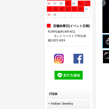
16
17
18
19
20
21
22
23
24
25
26
27
28
29
30
31
店舗休業日(イベント日程)
KURA(福井):8/8-8/11
カントリーストア501(赤
穂):8/22-8/24
ITEM
Indian Jewelry