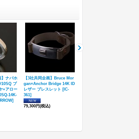
企画】ナバホ
【3社共同企画】Bruce Mor
【RIVER MAIL企画】ナバホ
 #10SQ プ
gan×Anchor Bridge 14K ID
族 Bruce Morgan 1/4 14K 4
イヤ+アロー
レザー ブレスレット
[
IC-
ダイヤ+アロー アジャスタブ
0SQ-14K-
361
]
ル リング
[
BMR-011
]
ARROW
]
79,300円
(税込)
89,100円
(税込)