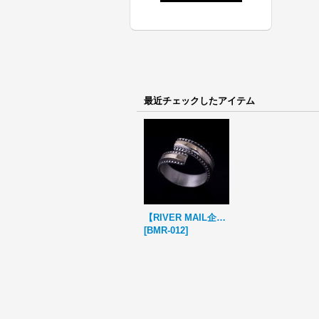
最近チェックしたアイテム
【RIVER MAIL企画】ナバホ族 Bruce Morgan 1/4 14K チゼル アジャスタブル リング
[
BMR-012
]