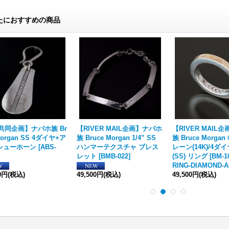
たにおすすめの商品
共同企画】ナバホ族 Br
【RIVER MAIL企画】ナバホ
【RIVER MAIL
Morgan SS 4ダイヤ+ア
族 Bruce Morgan 1/4” SS
族 Bruce Morgan
シューホーン
[
ABS-
ハンマーテクスチャ ブレス
レーン(14K)/4ダ
レット
[
BMB-022
]
(SS) リング
[
BM-1
RING-DIAMOND-
00円
(税込)
49,500円
(税込)
49,500円
(税込)