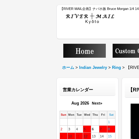
【RIVER MAIL企画】ナバホ族 Bruce Morgan 1
ホーム
>
Indian Jewelry
>
Ring
>
【RIV
営業カレンダー
【RI
Aug 2026
Next»
Sun
Mon
Tue
Wed
Thu
Fri
Sat
1
2
3
4
5
6
7
8
9
10
11
12
13
14
15