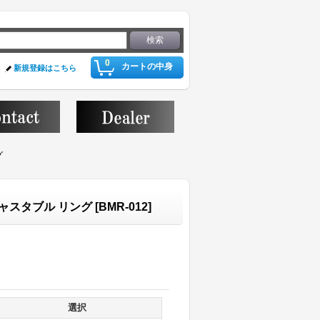
0
カートの中身
新規登録はこちら
グ
 アジャスタブル リング
[
BMR-012
]
選択