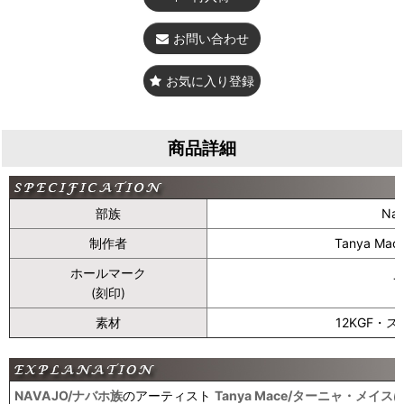
お問い合わせ
お気に入り登録
商品詳細
部族
Na
制作者
Tanya M
ホールマーク
T
(刻印)
素材
12KGF・
NAVAJO/ナバホ族
のアーティスト
Tanya Mace/ターニャ・メイス