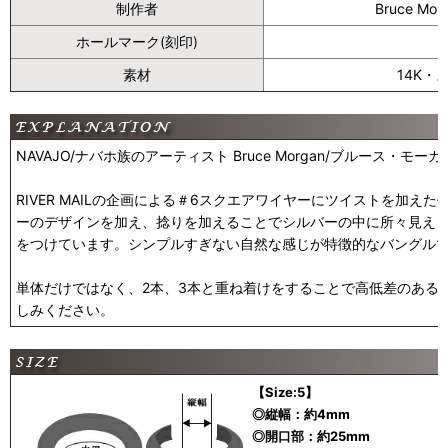
制作者
Bruce M
ホールマーク(刻印)
素材
14K
NAVAJO/ナバホ族のアーティスト Bruce Morgan/ブルース・
RIVER MAILの企画による＃6スクエアワイヤーにツイストを加え
ーのデザインを加え、捻りを加えることでシルバーの中に所々見え
をつけています。シンプルすぎない自然な感じが特徴的なバングル
単体だけではなく、2本、3本と重ね着けをすることで高低差のある
しみください。
【Size:5】
◎縦幅：約4mm
◎開口部：約25mm