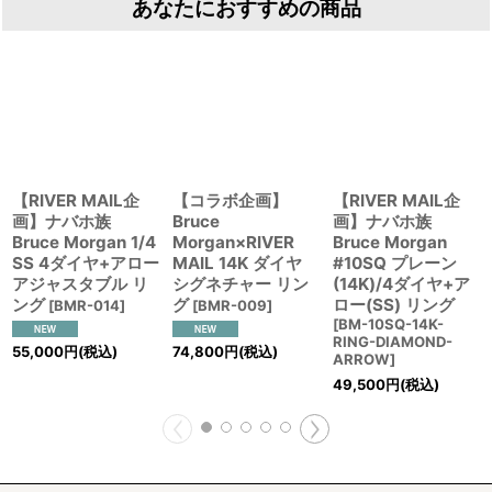
あなたにおすすめの商品
【RIVER MAIL企
【コラボ企画】
【RIVER MAIL企
画】ナバホ族
Bruce
画】ナバホ族
Bruce Morgan 1/4
Morgan×RIVER
Bruce Morgan
SS 4ダイヤ+アロー
MAIL 14K ダイヤ
#10SQ プレーン
アジャスタブル リ
シグネチャー リン
(14K)/4ダイヤ+ア
ング
グ
ロー(SS) リング
[
BMR-014
]
[
BMR-009
]
[
BM-10SQ-14K-
RING-DIAMOND-
55,000
円
(税込)
74,800
円
(税込)
ARROW
]
49,500
円
(税込)