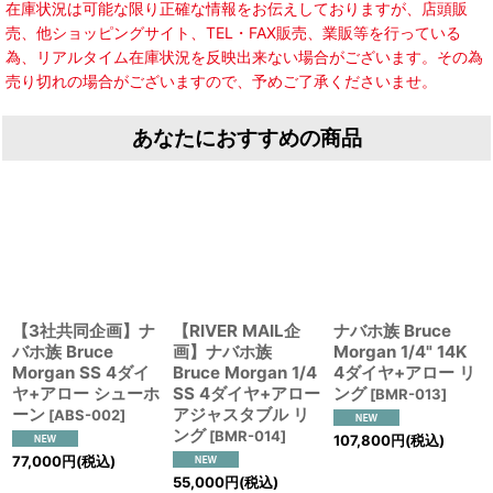
在庫状況は可能な限り正確な情報をお伝えしておりますが、店頭販
売、他ショッピングサイト、TEL・FAX販売、業販等を行っている
為、リアルタイム在庫状況を反映出来ない場合がございます。その為
売り切れの場合がございますので、予めご了承くださいませ。
あなたにおすすめの商品
【3社共同企画】ナ
【RIVER MAIL企
ナバホ族 Bruce
バホ族 Bruce
画】ナバホ族
Morgan 1/4" 14K
Morgan SS 4ダイ
Bruce Morgan 1/4
4ダイヤ+アロー リ
ヤ+アロー シューホ
SS 4ダイヤ+アロー
ング
[
BMR-013
]
ーン
アジャスタブル リ
[
ABS-002
]
ング
[
BMR-014
]
107,800
円
(税込)
77,000
円
(税込)
55,000
円
(税込)