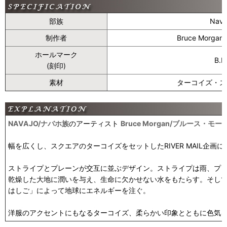
部族
Nav
制作者
Bruce Mor
ホールマーク
B.
(刻印)
素材
ターコイズ・ス
NAVAJO/ナバホ族
のアーティスト
Bruce Morgan/ブルース・モー
幅を広くし、スクエアのターコイズをセットしたRIVER MAIL企画
ストライプとプレーンが交互に並ぶデザイン。ストライプは雨、プ
乾燥した大地に潤いを与え、生命に欠かせない水をもたらす。そし
はしご」によって地球にエネルギーを注ぐ。
洋服のアクセントにもなるターコイズ、柔らかい印象とともに色気