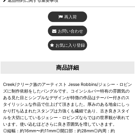
返品特約に関する重要事項
再入荷
お問い合わせ
お気に入り登録
商品詳細
Creek/クリーク族のアーティスト Jesse Robbins/ジェシー・ロビン
ズに制作依頼をしたバングルです。コインシルバー特有の雰囲気の
ある見た目とシンプルなデザインが特徴の作品はテーパー付きのス
タイリッシュな作品で仕上げて頂きました。厚みのある地金にしっ
かり打ち込まれたスタンプは力強くも繊細であり、古き良きスタイ
ルを大切にしているジェシー・ロビンズならではの世界観が表れて
います。使い込むほどさらに良き雰囲気を増していきます。
◎縦幅：約16mm〜約11mm◎開口部：約28mm◎内周：約