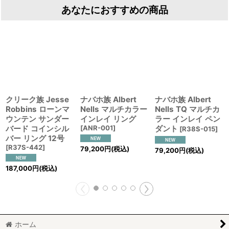
あなたにおすすめの商品
クリーク族 Jesse
ナバホ族 Albert
ナバホ族 Albert
Robbins ローンマ
Nells マルチカラー
Nells TQ マルチカ
ウンテン サンダー
インレイ リング
ラー インレイ ペン
バード コインシル
[
ANR-001
]
ダント
[
R38S-015
]
バー リング 12号
[
R37S-442
]
79,200
円
(税込)
79,200
円
(税込)
187,000
円
(税込)
ホーム