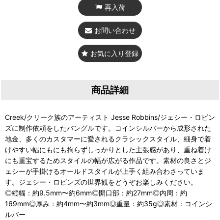
再入荷
お問い合わせ
お気に入り登録
商品詳細
Creek/クリーク族のアーティスト Jesse Robbins/ジェシー・ロビン
ズに制作依頼をしたバングルです。コインシルバーから成形された
地金、多くのカスタマーに愛されるクラシックスタイル、細身で着
けやすい幅にもにも拘らずしっかりとした主張感があり、重ね着け
にも重宝するためスタイルの幅が広がる作品です。素材の良さとジ
ェシーが手掛けるオールドスタイルが上手く組み合わさっていま
す。ジェシー・ロビンズの世界観をどうぞお楽しみください。
◎縦幅：約9.5mm〜約6mm◎開口部：約27mm◎内周：約
169mm◎厚み：約4mm〜約3mm◎重量：約35g◎素材：コインシ
ルバー