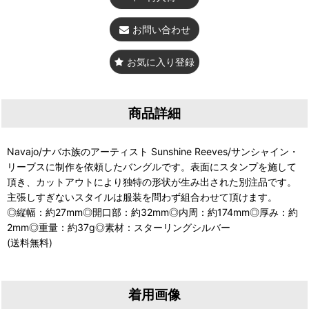
お問い合わせ
お気に入り登録
商品詳細
Navajo/ナバホ族のアーティスト Sunshine Reeves/サンシャイン・
リーブスに制作を依頼したバングルです。表面にスタンプを施して
頂き、カットアウトにより独特の形状が生み出された別注品です。
主張しすぎないスタイルは服装を問わず組合わせて頂けます。
◎縦幅：約27mm◎開口部：約32mm◎内周：約174mm◎厚み：約
2mm◎重量：約37g◎素材：スターリングシルバー
(送料無料)
着用画像