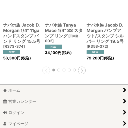
ナバホ族 Jacob D.
ナバホ族 Tanya
ナバホ族 Jacob D.
Morgan 1/4" 11ga
Mace 1/4" SS スタ
Morgan バンプア
ハンドスタンプ バ
ンプ リング
ウト/スタンプ シル
[
TMR-
ンド リング 15.5号
002
]
バー リング 19.5号
[
R37S-374
]
[
R35S-372
]
34,100
円
(税込)
58,300
円
(税込)
79,200
円
(税込)
ホーム
営業カレンダー
ログイン
マイページ