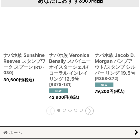
あなたにおすすめの商品
ナバホ族 Sunshine
ナバホ族 Veronica
ナバホ族 Jacob D.
Reeves スタンプワ
Benally スパイニー
Morgan バンプア
ーク スプーン
オイスターシェル/
ウト/スタンプ シル
[
R17-
030
]
コーラル インレイ
バー リング 19.5号
リング 12.5号
[
R35S-372
]
39,600
円
(税込)
[
R37S-131
]
79,200
円
(税込)
42,900
円
(税込)
ホーム