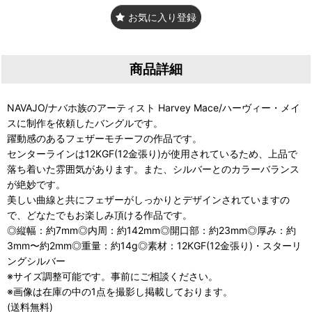
お気に入り登録
商品詳細
NAVAJO/ナバホ族のアーティスト Harvey Mace/ハーヴィー・メイ
スに制作を依頼したバングルです。
躍動感のあるフェザーモチーフの作品です。
センターラインは12KGF(12金張り)が使用されているため、上品で
落ち着いた雰囲気があります。また、シルバーとのカラーバランス
が絶妙です。
美しい曲線と共にフェザーがしっかりとデザインされていますの
で、どなたでもお楽しみ頂ける作品です。
◎縦幅：約7mm◎内周：約142mm◎開口部：約23mm◎厚み：約
3mm〜約2mm◎重量：約14g◎素材：12KGF(12金張り)・スターリ
ングシルバー
※サイズ調整可能です。事前にご相談ください。
※画像は在庫の中の1点を撮影し掲載しております。
(送料無料)