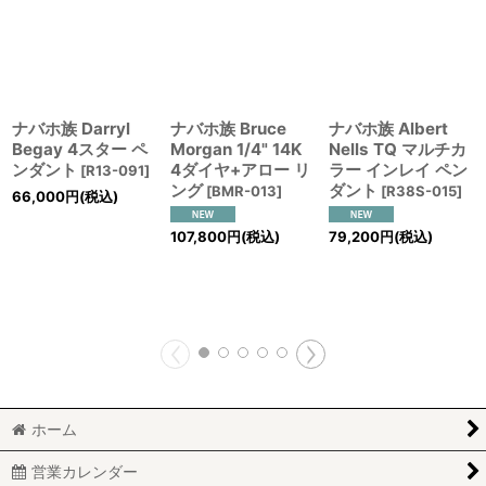
ナバホ族 Darryl
ナバホ族 Bruce
ナバホ族 Albert
Begay 4スター ペ
Morgan 1/4" 14K
Nells TQ マルチカ
ンダント
4ダイヤ+アロー リ
ラー インレイ ペン
[
R13-091
]
ング
ダント
[
BMR-013
]
[
R38S-015
]
66,000
円
(税込)
107,800
円
(税込)
79,200
円
(税込)
ホーム
営業カレンダー