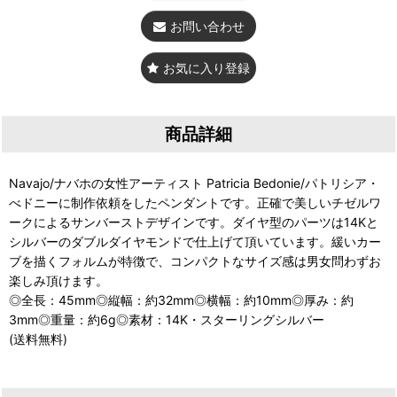
お問い合わせ
お気に入り登録
商品詳細
Navajo/ナバホの女性アーティスト Patricia Bedonie/パトリシア・
べドニーに制作依頼をしたペンダントです。正確で美しいチゼルワ
ークによるサンバーストデザインです。ダイヤ型のパーツは14Kと
シルバーのダブルダイヤモンドで仕上げて頂いています。緩いカー
ブを描くフォルムが特徴で、コンパクトなサイズ感は男女問わずお
楽しみ頂けます。
◎全長：45mm◎縦幅：約32mm◎横幅：約10mm◎厚み：約
3mm◎重量：約6g◎素材：14K・スターリングシルバー
(送料無料)