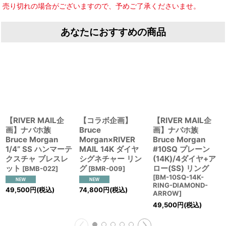
売り切れの場合がございますので、予めご了承くださいませ。
あなたにおすすめの商品
【RIVER MAIL企
【コラボ企画】
【RIVER MAIL企
画】ナバホ族
Bruce
画】ナバホ族
Bruce Morgan
Morgan×RIVER
Bruce Morgan
1/4” SS ハンマーテ
MAIL 14K ダイヤ
#10SQ プレーン
クスチャ ブレスレ
シグネチャー リン
(14K)/4ダイヤ+ア
ット
グ
ロー(SS) リング
[
BMB-022
]
[
BMR-009
]
[
BM-10SQ-14K-
RING-DIAMOND-
49,500
円
(税込)
74,800
円
(税込)
ARROW
]
49,500
円
(税込)