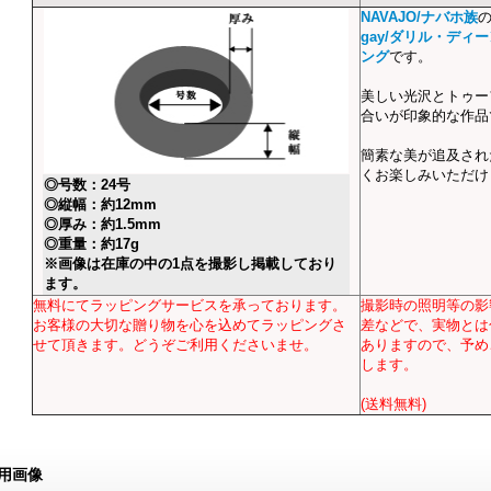
NAVAJO/ナバホ族
gay/ダリル・ディ
ング
です。
美しい光沢とトゥー
合いが印象的な作品
簡素な美が追及され
くお楽しみいただけ
◎号数：24号
◎縦幅：約12mm
◎厚み：約1.5mm
◎重量：約17g
※画像は在庫の中の1点を撮影し掲載しており
ます。
無料にてラッピングサービスを承っております。
撮影時の照明等の影
お客様の大切な贈り物を心を込めてラッピングさ
差などで、実物とは
せて頂きます。どうぞご利用くださいませ。
ありますので、予め
します。
(送料無料)
用画像