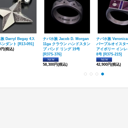
 Darryl Begay 4ス
ナバホ族 Jacob D. Morgan
ナバホ族 Veronica 
ペンダント
[
R13-091
]
11ga クラウン ハンドスタン
パープルオイスター
00円
(税込)
プ バンド リング 19号
アイボリー インレ
[
R37S-376
]
8号
[
R37S-215
]
58,300円
(税込)
42,900円
(税込)