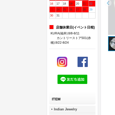
16
17
18
19
20
21
22
23
24
25
26
27
28
29
30
31
店舗休業日(イベント日程)
KURA(福井):8/8-8/11
カントリーストア501(赤
穂):8/22-8/24
ITEM
Indian Jewelry