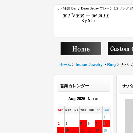
ナバホ族 Darryl Dean Begay プレーン 1/2 リン
ホーム
>
Indian Jewelry
>
Ring
>
ナバホ族 
営業カレンダー
ナバホ
Aug 2026
Next»
Sun
Mon
Tue
Wed
Thu
Fri
Sat
1
2
3
4
5
6
7
8
9
10
11
12
13
14
15