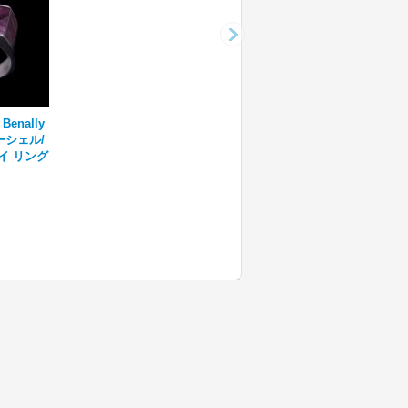
Benally
シェル/
イ リング