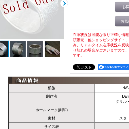
お
お気
在庫状況は可能な限り正確な情報
頭販売、他ショッピングサイト、T
為、リアルタイム在庫状況を反映
り切れの場合がございますので、
です。
Facebookでシェア
部族
NA
制作者
Dar
ダリル
ホールマーク(刻印)
素材
スタ
サイズ表