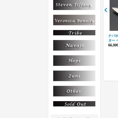
an
ナバホ族 Tanya Mace 1/4" S
ナバホ族 Lyle Secatero フ
ナバホ族
プレ
S スタンプ リング
[
TMR-
ォーディレクション ツート
ター 
-
002
]
ンカラー リング
[
LSR-002
]
66,0
34,100円
(税込)
55,000円
(税込)