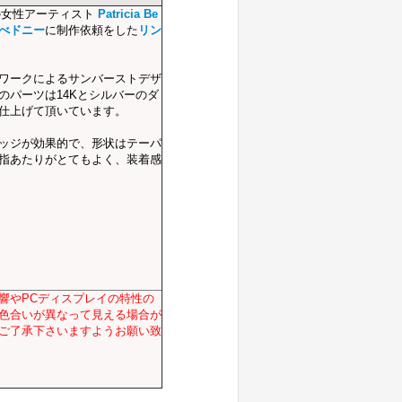
の女性アーティスト
Patricia Be
・べドニー
に制作依頼をした
リン
ワークによるサンバーストデザ
のパーツは14Kとシルバーのダ
仕上げて頂いています。
ッジが効果的で、形状はテーパ
指あたりがとてもよく、装着感
響やPCディスプレイの特性の
色合いが異なって見える場合が
ご了承下さいますようお願い致