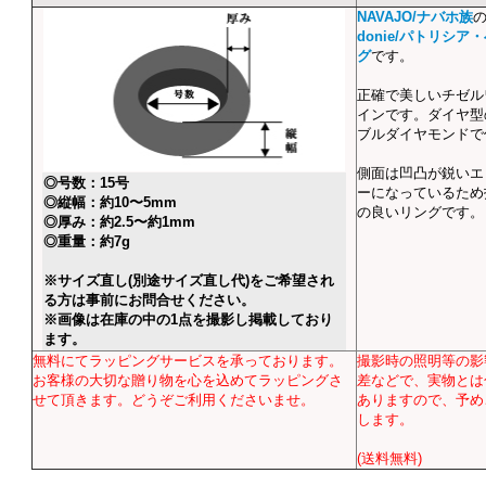
NAVAJO/ナバホ族
donie/パトリシア
グ
です。
正確で美しいチゼル
インです。ダイヤ型
ブルダイヤモンドで
側面は凹凸が鋭いエ
◎号数：15号
ーになっているため
◎縦幅：約10〜5mm
の良いリングです。
◎厚み：約2.5〜約1mm
◎重量：約7g
※サイズ直し(別途サイズ直し代)をご希望され
る方は事前にお問合せください。
※画像は在庫の中の1点を撮影し掲載しており
ます。
無料にてラッピングサービスを承っております。
撮影時の照明等の影
お客様の大切な贈り物を心を込めてラッピングさ
差などで、実物とは
せて頂きます。どうぞご利用くださいませ。
ありますので、予め
します。
(送料無料)