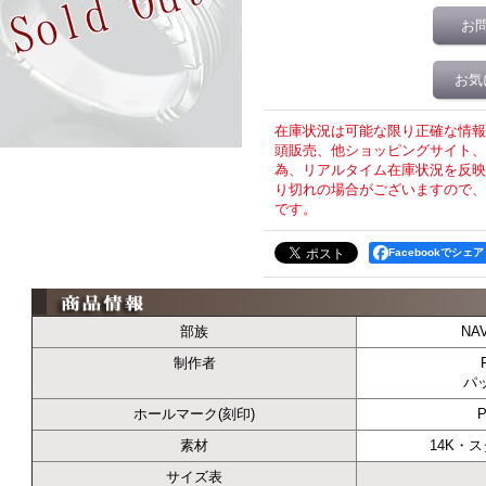
お
お気
在庫状況は可能な限り正確な情報
頭販売、他ショッピングサイト、T
為、リアルタイム在庫状況を反映
り切れの場合がございますので、
です。
Facebookでシェア
部族
NA
制作者
パ
ホールマーク(刻印)
P
素材
14K・
サイズ表