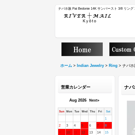
ナバホ族 Pat Bedonie 14K サンバースト 3/8 リン
ホーム
>
Indian Jewelry
>
Ring
>
ナバホ族
営業カレンダー
ナバホ
Aug 2026
Next»
Sun
Mon
Tue
Wed
Thu
Fri
Sat
1
2
3
4
5
6
7
8
9
10
11
12
13
14
15