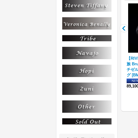
フ
ナバホ族 Bruce Morgan 1/
【RIVER MAIL企画】ナバホ
【RI
ト
4" 14K ウォーターウエーブ
族 Bruce Morgan 1/4 14K 4
族 Bru
2
]
リング
[
BM-1/4‐14K-R-WW
]
ダイヤ+アロー アジャスタブ
チゼル
59,400円
(税込)
ル リング
[
BMR-011
]
グ
[
BM
89,100円
(税込)
89,1