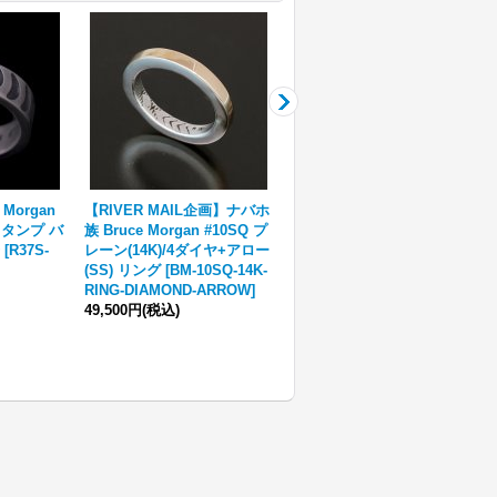
 Morgan
【RIVER MAIL企画】ナバホ
ナバホ族 Jacob D. Morgan
ドスタンプ バ
族 Bruce Morgan #10SQ プ
イーグル バンプアウト プレ
[
R37S-
レーン(14K)/4ダイヤ+アロー
ーン リング 24.5号
[
R35S-
(SS) リング
[
BM-10SQ-14K-
103
]
RING-DIAMOND-ARROW
]
74,800円
(税込)
49,500円
(税込)