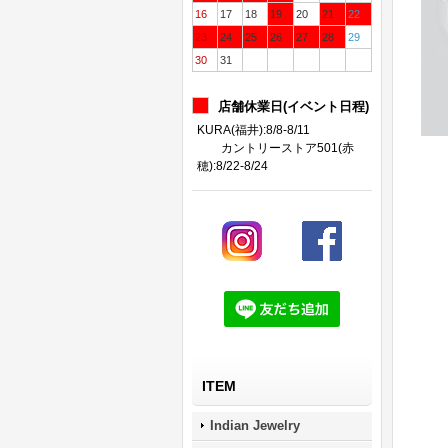
16
17
18
19
20
21
22
23
24
25
26
27
28
29
30
31
店舗休業日(イベント日程)
KURA(福井):8/8-8/11
カントリーストア501(赤
穂):8/22-8/24
ITEM
Indian Jewelry