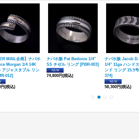
VER MAIL企画】ナバホ
ナバホ族 Pat Bedonie 1/4"
ナバホ族 Jacob D.
ce Morgan 1/4 14K
SS チゼル リング
[
PBR-003
]
1/4" 11ga ハン
 アジャスタブル リン
ンド リング 15.5号
R-012
]
74,800円
(税込)
374
]
00円
(税込)
58,300円
(税込)