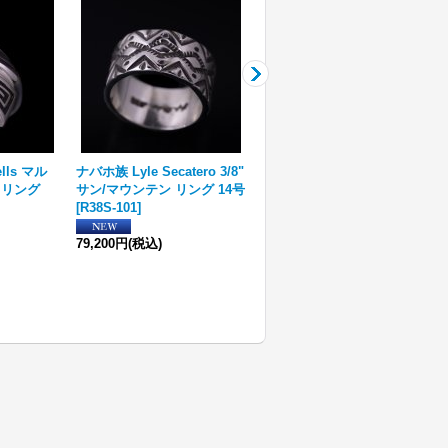
lls マル
ナバホ族 Lyle Secatero 3/8"
ナバホ族 Veronica Benally
 リング
サン/マウンテン リング 14号
スパイニーオイスターシェ
[
R38S-101
]
ル/コーラル インレイ リング
12.5号
[
R37S-131
]
79,200円
(税込)
42,900円
(税込)