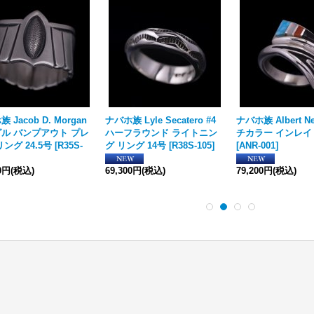
 Jacob D. Morgan
ナバホ族 Lyle Secatero #4
ナバホ族 Albert Ne
ル バンプアウト プレ
ハーフラウンド ライトニン
チカラー インレイ
ング 24.5号
[
R35S-
グ リング 14号
[
R38S-105
]
[
ANR-001
]
00円
(税込)
69,300円
(税込)
79,200円
(税込)