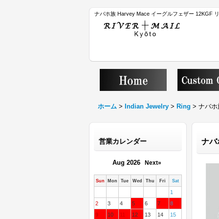
ナバホ族 Harvey Mace イーグルフェザー 12KGF リ
ホーム
>
Indian Jewelry
>
Ring
>
ナバホ族
営業カレンダー
ナバホ
Aug 2026
Next»
Sun
Mon
Tue
Wed
Thu
Fri
Sat
1
2
3
4
5
6
7
8
9
10
11
12
13
14
15