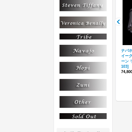
" S
ナバホ族 Lyle Secatero #2
ナバホ族 Tanya Mace 1/4" S
ナバホ族
トライアングル フェザー/ラ
S スタンプ リング
[
TMR-
イーグ
イトニング バングル
[
R38S-
002
]
ーン リ
060
]
103
]
34,100円
(税込)
74,8
74,800円
(税込)