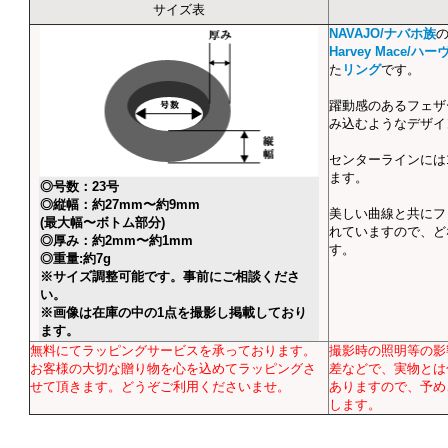
サイズ表
NAVAJO/ナバホ族
Harvey Mace/
た
リング
です。
躍動感のあるフェザ
み込むようなデザイ
センターラインには1
ます。
◎号数：23号
◎縦幅：約27mm〜約9mm
美しい曲線と共にフ
(最大幅〜ボトム部分)
れていますので、ど
◎厚み：約2mm〜約1mm
す。
◎重量:約7g
※サイズ調整可能です。事前にご相談くださ
い。
※画像は在庫の中の1点を撮影し掲載しており
ます。
無料にてラッピングサービスを承っております。
撮影時の照明等の影
お客様の大切な贈り物を心を込めてラッピングさ
差などで、実物とは
せて頂きます。どうぞご利用くださいませ。
ありますので、予め
します。