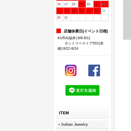
16
17
18
19
20
21
22
23
24
25
26
27
28
29
30
31
店舗休業日(イベント日程)
KURA(福井):8/8-8/11
カントリーストア501(赤
穂):8/22-8/24
ITEM
Indian Jewelry