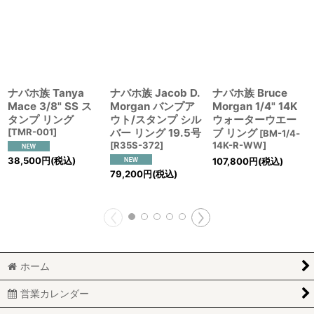
ナバホ族 Tanya
ナバホ族 Jacob D.
ナバホ族 Bruce
Mace 3/8" SS ス
Morgan バンプア
Morgan 1/4" 14K
タンプ リング
ウト/スタンプ シル
ウォーターウエー
[
TMR-001
]
バー リング 19.5号
ブ リング
[
BM-1/4‐
[
R35S-372
]
14K-R-WW
]
38,500
円
(税込)
107,800
円
(税込)
79,200
円
(税込)
ホーム
営業カレンダー