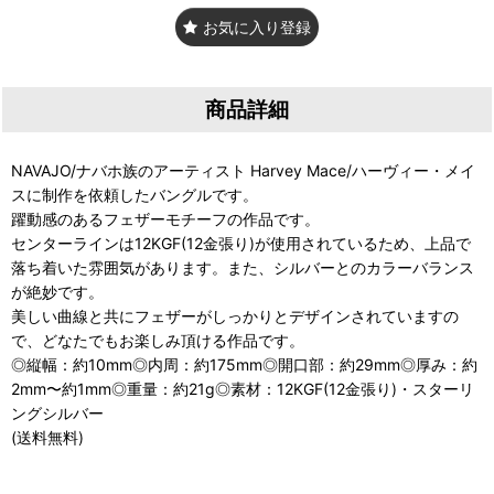
お気に入り登録
商品詳細
NAVAJO/ナバホ族のアーティスト Harvey Mace/ハーヴィー・メイ
スに制作を依頼したバングルです。
躍動感のあるフェザーモチーフの作品です。
センターラインは12KGF(12金張り)が使用されているため、上品で
落ち着いた雰囲気があります。また、シルバーとのカラーバランス
が絶妙です。
美しい曲線と共にフェザーがしっかりとデザインされていますの
で、どなたでもお楽しみ頂ける作品です。
◎縦幅：約10mm◎内周：約175mm◎開口部：約29mm◎厚み：約
2mm〜約1mm◎重量：約21g◎素材：12KGF(12金張り)・スターリ
ングシルバー
(送料無料)