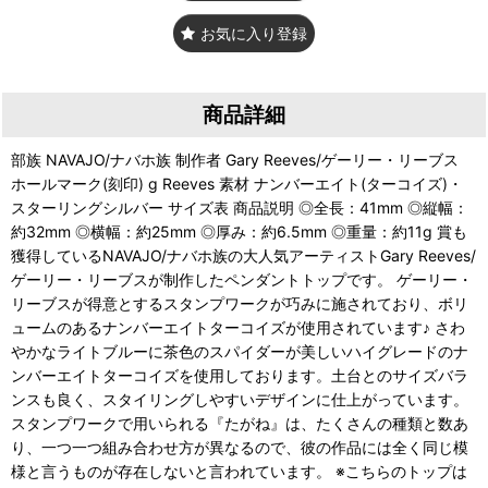
お気に入り登録
商品詳細
部族 NAVAJO/ナバホ族 制作者 Gary Reeves/ゲーリー・リーブス
ホールマーク(刻印) g Reeves 素材 ナンバーエイト(ターコイズ)・
スターリングシルバー サイズ表 商品説明 ◎全長：41mm ◎縦幅：
約32mm ◎横幅：約25mm ◎厚み：約6.5mm ◎重量：約11g 賞も
獲得しているNAVAJO/ナバホ族の大人気アーティストGary Reeves/
ゲーリー・リーブスが制作したペンダントトップです。 ゲーリー・
リーブスが得意とするスタンプワークが巧みに施されており、ボリ
ュームのあるナンバーエイトターコイズが使用されています♪ さわ
やかなライトブルーに茶色のスパイダーが美しいハイグレードのナ
ンバーエイトターコイズを使用しております。土台とのサイズバラ
ンスも良く、スタイリングしやすいデザインに仕上がっています。
スタンプワークで用いられる『たがね』は、たくさんの種類と数あ
り、一つ一つ組み合わせ方が異なるので、彼の作品には全く同じ模
様と言うものが存在しないと言われています。 ※こちらのトップは