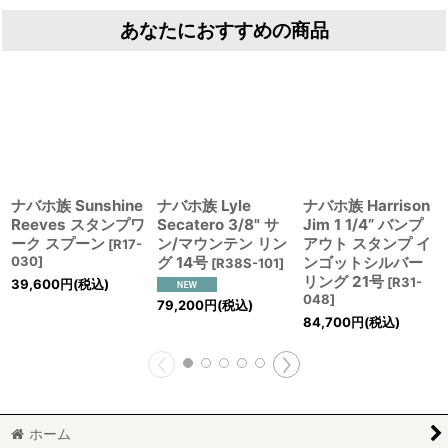
あなたにおすすめの商品
ナバホ族 Sunshine
ナバホ族 Lyle
ナバホ族 Harrison
Reeves スタンプワ
Secatero 3/8" サ
Jim 1 1/4” バンプ
ーク スプーン
ン/マウンテン リン
アウト スタンプ イ
[
R17-
030
]
グ 14号
ンゴットシルバー
[
R38S-101
]
リング 21号
[
R31-
39,600
円
(税込)
048
]
79,200
円
(税込)
84,700
円
(税込)
ホーム