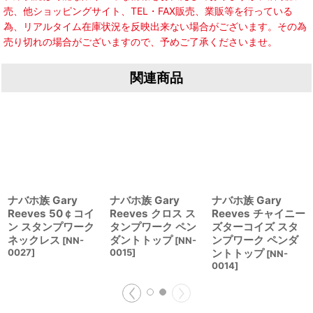
売、他ショッピングサイト、TEL・FAX販売、業販等を行っている
為、リアルタイム在庫状況を反映出来ない場合がございます。その為
売り切れの場合がございますので、予めご了承くださいませ。
関連商品
ナバホ族 Gary
ナバホ族 Gary
ナバホ族 Gary
Reeves 50￠コイ
Reeves クロス ス
Reeves チャイニー
ン スタンプワーク
タンプワーク ペン
ズターコイズ スタ
ネックレス
ダントトップ
ンプワーク ペンダ
[
NN-
[
NN-
0027
]
0015
]
ントトップ
[
NN-
0014
]