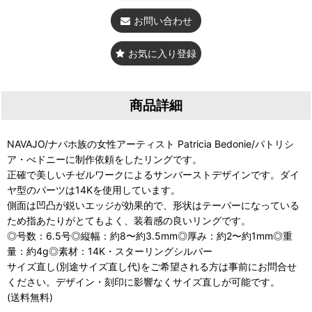
お問い合わせ
お気に入り登録
商品詳細
NAVAJO/ナバホ族の女性アーティスト Patricia Bedonie/パトリシ
ア・べドニーに制作依頼をしたリングです。
正確で美しいチゼルワークによるサンバーストデザインです。ダイ
ヤ型のパーツは14Kを使用しています。
側面は凹凸が鋭いエッジが効果的で、形状はテーパーになっている
ため指あたりがとてもよく、装着感の良いリングです。
◎号数：6.5号◎縦幅：約8〜約3.5mm◎厚み：約2〜約1mm◎重
量：約4g◎素材：14K・スターリングシルバー
サイズ直し(別途サイズ直し代)をご希望される方は事前にお問合せ
ください。デザイン・刻印に影響なくサイズ直しが可能です。
(送料無料)