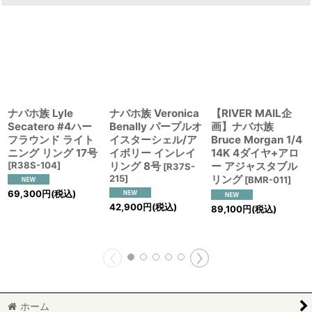
ナバホ族 Lyle
ナバホ族 Veronica
【RIVER MAIL企
Secatero #4ハー
Benally パープルオ
画】ナバホ族
フラウンド ライト
イスターシェル/ア
Bruce Morgan 1/4
ニング リング 17号
イボリー インレイ
14K 4ダイヤ+アロ
[
R38S-104
]
リング 8号
ー アジャスタブル
[
R37S-
215
]
リング
[
BMR-011
]
69,300
円
(税込)
42,900
円
(税込)
89,100
円
(税込)
ホーム